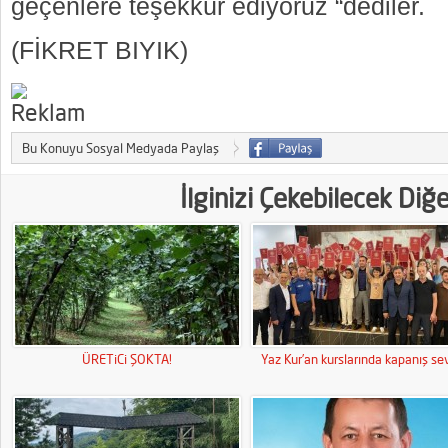
geçenlere teşekkür ediyoruz “dediler.
(FİKRET BIYIK)
Bu Konuyu Sosyal Medyada Paylaş
İlginizi Çekebilecek Diğ
ÜRETiCi ŞOKTA!
Yaz Kur’an kurslarında kapanış sev