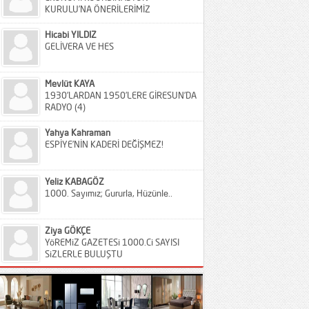
KURULU’NA ÖNERİLERİMİZ
Hicabi YILDIZ
GELİVERA VE HES
Mevlüt KAYA
1930’LARDAN 1950’LERE GİRESUN’DA
RADYO (4)
Yahya Kahraman
ESPİYE’NİN KADERİ DEĞİŞMEZ!
Yeliz KABAGÖZ
1000. Sayımız; Gururla, Hüzünle..
Ziya GÖKÇE
YöREMiZ GAZETESi 1000.Ci SAYISI
SiZLERLE BULUŞTU