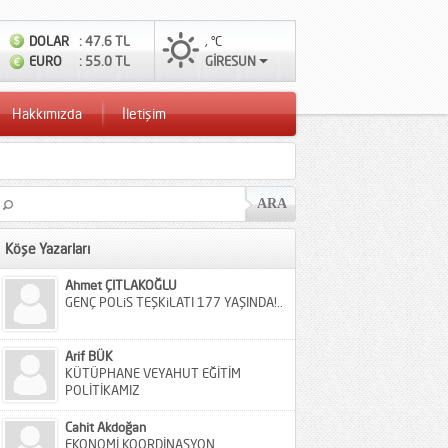
DOLAR
: 47.6 TL
, °C
EURO
: 55.0 TL
GİRESUN
Hakkımızda
İletişim
Köşe Yazarları
Ahmet ÇITLAKOĞLU
GENÇ POLiS TEŞKiLATI 177 YAŞINDA!..
Arif BÜK
KÜTÜPHANE VEYAHUT EĞİTİM
POLİTİKAMIZ
Cahit Akdoğan
EKONOMİ KOORDİNASYON