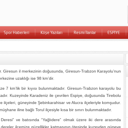
Spor Haberleri
Köşe Yazıları
Resmi İlanlar
ESPİYE
ıdır. Giresun il merkezinin doğusunda, Giresun-Trabzon Karayolu’nun
erkezine uzaklığı ise 98 km’dir.
ize 7 km’lik bir kıyısı bulunmaktadır. Giresun-Trabzon karayolu bu
adır. Kuzeyinde Karadeniz ile çevrilen Espiye, doğusunda Tirebolu
e ilçeleri, güneyinde Şebinkarahisar ve Alucra ilçeleriyle komşudur.
şhane iline bağlı Torul ilçesiyle kısa bir sınırı bulunmaktadır.
Deresi” ve batısında “Yağlıdere” olmak üzere iki dere arasında
dereler ilçemize güzellikler katmasının ötesinde kuzeyden güneye