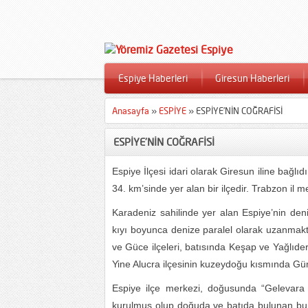
Espiye Haberleri
Giresun Haberleri
Anasayfa
»
ESPİYE
»
ESPİYE’NİN COĞRAFİSİ
ESPİYE’NİN COĞRAFİSİ
Espiye İlçesi idari olarak Giresun iline bağl
34. km’sinde yer alan bir ilçedir. Trabzon il m
Karadeniz sahilinde yer alan Espiye’nin den
kıyı boyunca denize paralel olarak uzanmakt
ve Güce ilçeleri, batısında Keşap ve Yağlıder
Yine Alucra ilçesinin kuzeydoğu kısmında Gümü
Espiye ilçe merkezi, doğusunda “Gelevara 
kurulmuş olup doğuda ve batıda bulunan bu 