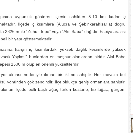
apısına uygunluk gösteren ilçenin sahilden 5-10 km kadar iç
aktadır. İlçede iç kısımlara (Alucra ve Şebinkarahisar’a) doğru
kta 2826 m ile “Zuhur Tepe” veya “Akıl Baba” dağıdır. Espiye arazisi
beli bir yapı göstermektedir.
olmasına karşın iç kısımlardaki yüksek dağlık kesimlerde yüksek
ovacık Yaylası” bunlardan en meşhur olanlardan biridir. Akıl Baba
pesi 1500 m olup en önemli yükseltilerdir.
 yer alması nedeniyle ılıman bir iklime sahiptir. Her mevsim bol
örtüsü yönünden çok zengindir. İlçe oldukça geniş ormanlara sahiptir.
unan ilçede belli başlı ağaç türleri kestane, kızılağaç, gürgen,