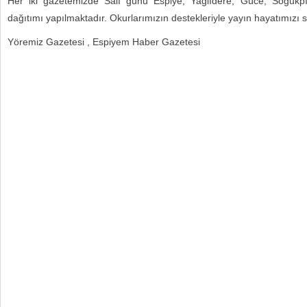
Her iki gazetemizde Salı günü Espiye, Yağlıdere, Güce, Soğukpı
dağıtımı yapılmaktadır. Okurlarımızın destekleriyle yayın hayatımızı
Yöremiz Gazetesi , Espiyem Haber Gazetesi
halkalı
escort
avrupa
yakası
escort
şişli
escort