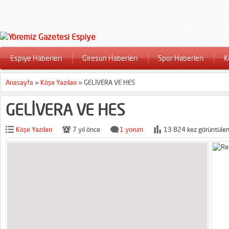
Espiye Haberleri
Giresun Haberleri
Spor Haberleri
K
Anasayfa
»
Köşe Yazıları
»
GELİVERA VE HES
GELİVERA VE HES
Köşe Yazıları
7 yıl önce
1 yorum
13.824 kez görüntülen