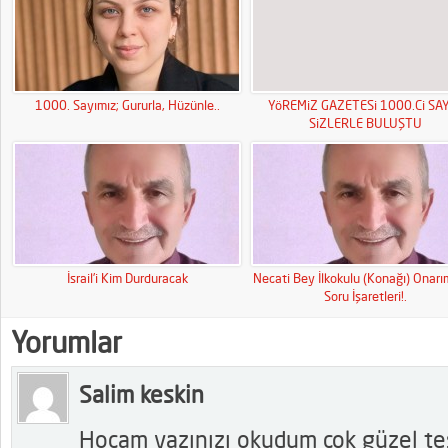
1000. Sayımız; Gururla, Hüzünle..
YöREMiZ GAZETESi 1000.Ci SAY
SiZLERLE BULUŞTU
İsrail’i Kim Durduracak
Necati Bey İlkokulu (Konağı) Onar
Soru İşaretleri!.
Yorumlar
Salim keskin
Hocam yazınızı okudum çok güzel tesp