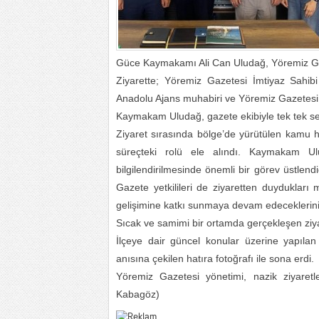
Güce Kaymakamı Ali Can Uludağ, Yöremiz Gaze
Ziyarette; Yöremiz Gazetesi İmtiyaz Sahib
Anadolu Ajans muhabiri ve Yöremiz Gazetesi 
Kaymakam Uludağ, gazete ekibiyle tek tek sel
Ziyaret sırasında bölge’de yürütülen kamu hi
süreçteki rolü ele alındı. Kaymakam U
bilgilendirilmesinde önemli bir görev üstlend
Gazete yetkilileri de ziyaretten duydukları
gelişimine katkı sunmaya devam edeceklerini i
Sıcak ve samimi bir ortamda gerçekleşen ziyar
İlçeye dair güncel konular üzerine yapılan s
anısına çekilen hatıra fotoğrafı ile sona erdi.
Yöremiz Gazetesi yönetimi, nazik ziyaretl
Kabagöz)