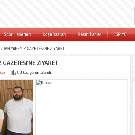
Spor Haberleri
Köşe Yazıları
Resmi İlanlar
ESPİYE
DAN YöREMiZ GAZETESi’NE ZiYARET
GAZETESi’NE ZiYARET
Yaz
88 kez görüntülendi