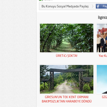
Bu Konuyu Sosyal Medyada Paylaş
İlgini
ÜRETiCi ŞOKTA!
Yaz Ku
GİRESUN’UN TEK KENT ORMANI
GÖ
BAKIMSIZLIKTAN HARABEYE DÖNDÜ