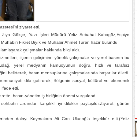
tesi’ni ziyaret etti.
i Ziya Gökçe, Yazı İşleri Müdürü Yeliz Sebahat Kabagöz,Espiye
Muhabiri Fikret Bıyık ve Muhabir Ahmet Turan hazır bulundu.
amlaşarak çalışmalar hakkında bilgi aldı.
zmetleri, ilçenin gelişimine yönelik çalışmalar ve yerel basının bu
ludağ, yerel medyanın kamuoyunun doğru, hızlı ve tarafsız
iğini belirterek, basın mensuplarına çalışmalarında başarılar diledi.
 memnuniyeti dile getirerek, Bölgenin sosyal, kültürel ve ekonomik
fade etti.
ette, basın-yönetim iş birliğinin önemi vurgulandı.
ohbetin ardından karşılıklı iyi dilekler paylaşıldı.Ziyaret, günün
erinden dolayı Kaymakam Ali Can Uludağ’a teşekkür etti.(Yeliz