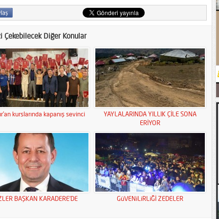
zi Çekebilecek Diğer Konular
r’an kurslarında kapanış sevinci
YAYLALARINDA YILLIK ÇİLE SONA
ERİYOR
ZLER BAŞKAN KARADERE’DE
GüVENiLiRLiĞİ ZEDELER