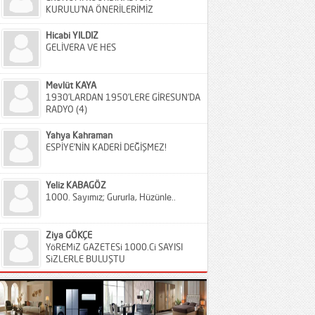
KURULU’NA ÖNERİLERİMİZ
Hicabi YILDIZ
GELİVERA VE HES
Mevlüt KAYA
1930’LARDAN 1950’LERE GİRESUN’DA
RADYO (4)
Yahya Kahraman
ESPİYE’NİN KADERİ DEĞİŞMEZ!
Yeliz KABAGÖZ
1000. Sayımız; Gururla, Hüzünle..
Ziya GÖKÇE
YöREMiZ GAZETESi 1000.Ci SAYISI
SiZLERLE BULUŞTU