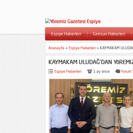
Espiye Haberleri
Giresun Haberleri
Anasayfa
»
Espiye Haberleri
»
KAYMAKAM ULUDAĞ’
KAYMAKAM ULUDAĞ’DAN YöREMiZ 
Espiye Haberleri
1 ay önce
Yorum 