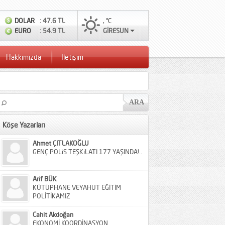
DOLAR
: 47.6 TL
, °C
EURO
: 54.9 TL
GİRESUN
Hakkımızda
İletişim
Köşe Yazarları
Ahmet ÇITLAKOĞLU
GENÇ POLiS TEŞKiLATI 177 YAŞINDA!..
Arif BÜK
KÜTÜPHANE VEYAHUT EĞİTİM
POLİTİKAMIZ
Cahit Akdoğan
EKONOMİ KOORDİNASYON