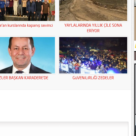
r’an kurslarında kapanış sevinci
YAYLALARINDA YILLIK ÇİLE SONA
ERİYOR
ZLER BAŞKAN KARADERE’DE
GüVENiLiRLiĞİ ZEDELER