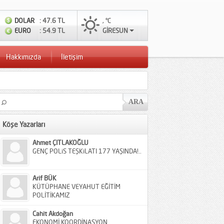
DOLAR
: 47.6 TL
, °C
EURO
: 54.9 TL
GİRESUN
Hakkımızda
İletişim
Köşe Yazarları
Ahmet ÇITLAKOĞLU
GENÇ POLiS TEŞKiLATI 177 YAŞINDA!..
Arif BÜK
KÜTÜPHANE VEYAHUT EĞİTİM
POLİTİKAMIZ
Cahit Akdoğan
EKONOMİ KOORDİNASYON