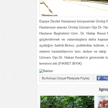
Espiye Devlet Hastanesi bünyesinde Üroloji P
Hastaneye atanan Üroloji Uzmanı Opr.Dr. Ha
Hastane Başhekimi Uzm. Dr. Habip Resul Bir
güçlendirmek ve vatandaşlara daha kapsaml
açıldığını belirtti.Birinci, poliklinikte böb
sistemi hastalıklarının tanı, tedavi ve takip
Uzmanı Opr.Dr. Hakan Keskin’e görevinde başa
temenni etti.(FİKRET BIYIK)
Bu Konuyu Sosyal Medyada Paylaş
İlgini