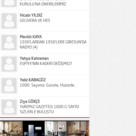
KURULU’NA ÖNERİLERİMİZ
Hicabi YILDIZ
GELİVERA VE HES
Mevlüt KAYA
1930’LARDAN 1950’LERE GİRESUN’DA
RADYO (4)
Yahya Kahraman
ESPİYE’NİN KADERİ DEĞİŞMEZ!
Yeliz KABAGÖZ
1000. Sayımız; Gururla, Hüzünle..
Ziya GÖKÇE
YöREMiZ GAZETESi 1000.Ci SAYISI
SiZLERLE BULUŞTU