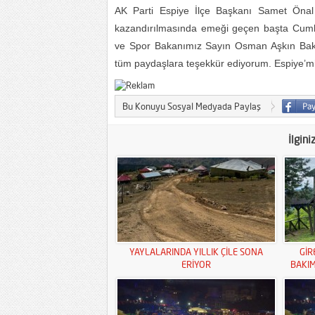
AK Parti Espiye İlçe Başkanı Samet Önal
kazandırılmasında emeği geçen başta Cum
ve Spor Bakanımız Sayın Osman Aşkın Bak’
tüm paydaşlara teşekkür ediyorum. Espiye’miz
Bu Konuyu Sosyal Medyada Paylaş
İlgini
YAYLALARINDA YILLIK ÇİLE SONA
GİR
ERİYOR
BAKI