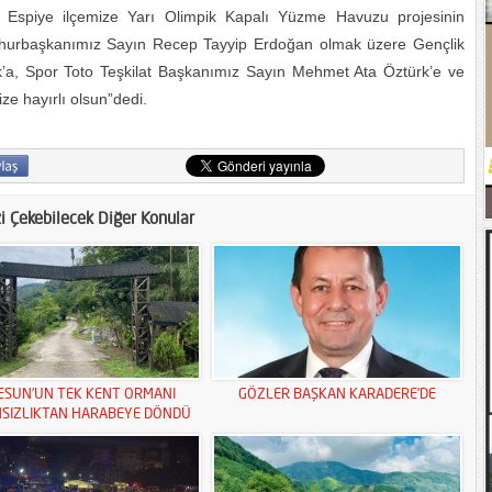
 Espiye ilçemize Yarı Olimpik Kapalı Yüzme Havuzu projesinin
hurbaşkanımız Sayın Recep Tayyip Erdoğan olmak üzere Gençlik
a, Spor Toto Teşkilat Başkanımız Sayın Mehmet Ata Öztürk’e ve
e hayırlı olsun”dedi.
zi Çekebilecek Diğer Konular
ESUN’UN TEK KENT ORMANI
GÖZLER BAŞKAN KARADERE’DE
MSIZLIKTAN HARABEYE DÖNDÜ