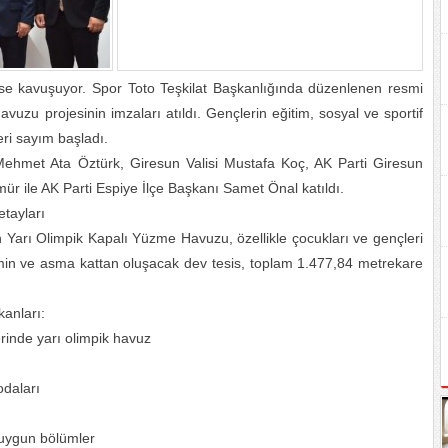
se kavuşuyor. Spor Toto Teşkilat Başkanlığında düzenlenen resmi
uzu projesinin imzaları atıldı. Gençlerin eğitim, sosyal ve sportif
eri sayım başladı.
Mehmet Ata Öztürk, Giresun Valisi Mustafa Koç, AK Parti Giresun
emür ile AK Parti Espiye İlçe Başkanı Samet Önal katıldı.
tayları
n Yarı Olimpik Kapalı Yüzme Havuzu, özellikle çocukları ve gençleri
min ve asma kattan oluşacak dev tesis, toplam 1.477,84 metrekare
kanları:
erinde yarı olimpik havuz
odaları
 uygun bölümler