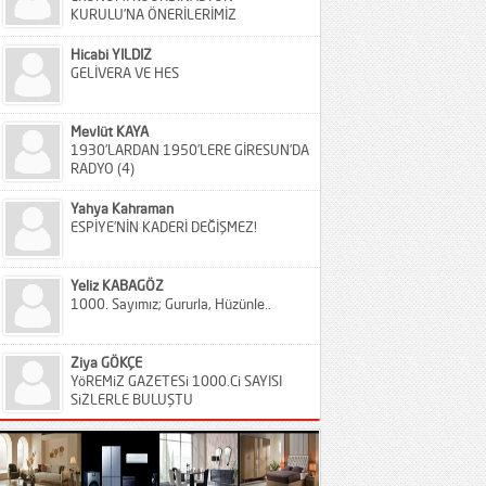
KURULU’NA ÖNERİLERİMİZ
Hicabi YILDIZ
GELİVERA VE HES
Mevlüt KAYA
1930’LARDAN 1950’LERE GİRESUN’DA
RADYO (4)
Yahya Kahraman
ESPİYE’NİN KADERİ DEĞİŞMEZ!
Yeliz KABAGÖZ
1000. Sayımız; Gururla, Hüzünle..
Ziya GÖKÇE
YöREMiZ GAZETESi 1000.Ci SAYISI
SiZLERLE BULUŞTU