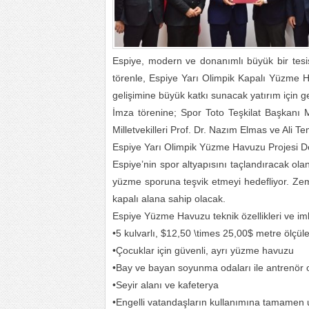
Espiye, modern ve donanımlı büyük bir tesi
törenle, Espiye Yarı Olimpik Kapalı Yüzme Hav
gelişimine büyük katkı sunacak yatırım için g
İmza törenine; Spor Toto Teşkilat Başkanı 
Milletvekilleri Prof. Dr. Nazım Elmas ve Ali T
Espiye Yarı Olimpik Yüzme Havuzu Projesi De
Espiye’nin spor altyapısını taçlandıracak ola
yüzme sporuna teşvik etmeyi hedefliyor. Ze
kapalı alana sahip olacak.
Espiye Yüzme Havuzu teknik özellikleri ve im
•5 kulvarlı, $12,50 \times 25,00$ metre ölçül
•Çocuklar için güvenli, ayrı yüzme havuzu
•Bay ve bayan soyunma odaları ile antrenör 
•Seyir alanı ve kafeterya
•Engelli vatandaşların kullanımına tamamen