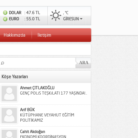
DOLAR
: 47.6 TL
, °C
EURO
: 55.0 TL
GİRESUN
Hakkımızda
İletişim
Köşe Yazarları
Ahmet ÇITLAKOĞLU
GENÇ POLiS TEŞKiLATI 177 YAŞINDA!..
Arif BÜK
KÜTÜPHANE VEYAHUT EĞİTİM
POLİTİKAMIZ
Cahit Akdoğan
EKONOMİ KOORDİNASYON