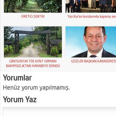
ÜRETiCi ŞOKTA!
Yaz Kur’an kurslarında kapanış sev
GİRESUN’UN TEK KENT ORMANI
GÖZLER BAŞKAN KARADERE’D
BAKIMSIZLIKTAN HARABEYE DÖNDÜ
Yorumlar
Henüz yorum yapılmamış.
Yorum Yaz