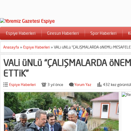
Espiye Haberleri
Giresun Haberleri
Spor Haberleri
K
Anasayfa
»
Espiye Haberleri
»
VALi üNLü “ÇALIŞMALARDA öNEMLi MESAFELE
VALi üNLü “ÇALIŞMALARDA öNEM
ETTiK”
Espiye Haberleri
3 yıl önce
Yorum Yaz
432 kez görüntül