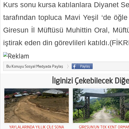
Kurs sonu kursa katılanlara Diyanet Sen
tarafından topluca Mavi Yeşil ‘de öğl
Giresun İl Müftüsü Muhittin Oral, Müf
iştirak eden din görevlileri katıldı.(FİK
Bu Konuyu Sosyal Medyada Paylaş
İlginizi Çekebilecek Diğ
YAYLALARINDA YILLIK ÇİLE SONA
GİRESUN’UN TEK KENT ORMA