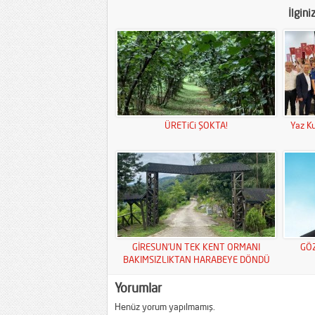
İlgini
ÜRETiCi ŞOKTA!
Yaz Ku
GİRESUN’UN TEK KENT ORMANI
GÖ
BAKIMSIZLIKTAN HARABEYE DÖNDÜ
Yorumlar
Henüz yorum yapılmamış.