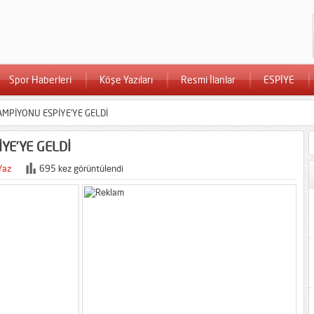
Spor Haberleri
Köşe Yazıları
Resmi İlanlar
ESPİYE
AMPİYONU ESPİYE’YE GELDİ
YE’YE GELDİ
Yaz
695 kez görüntülendi