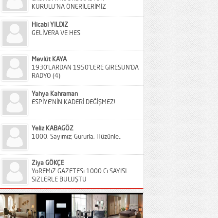
KURULU’NA ÖNERİLERİMİZ
Hicabi YILDIZ
GELİVERA VE HES
Mevlüt KAYA
1930’LARDAN 1950’LERE GİRESUN’DA
RADYO (4)
Yahya Kahraman
ESPİYE’NİN KADERİ DEĞİŞMEZ!
Yeliz KABAGÖZ
1000. Sayımız; Gururla, Hüzünle..
Ziya GÖKÇE
YöREMiZ GAZETESi 1000.Ci SAYISI
SiZLERLE BULUŞTU