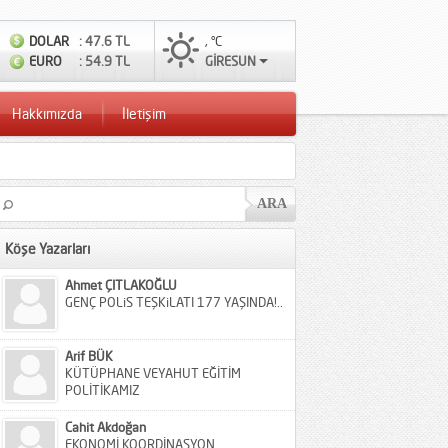
DOLAR
: 47.6 TL
, °C
EURO
: 54.9 TL
GİRESUN
Hakkımızda
İletişim
Köşe Yazarları
Ahmet ÇITLAKOĞLU
GENÇ POLiS TEŞKiLATI 177 YAŞINDA!..
Arif BÜK
KÜTÜPHANE VEYAHUT EĞİTİM
POLİTİKAMIZ
Cahit Akdoğan
EKONOMİ KOORDİNASYON