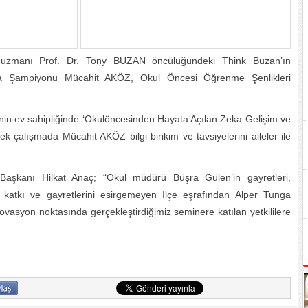
uzmanı Prof. Dr. Tony BUZAN öncülüğündeki Think Buzan’ın
fıza Şampiyonu Mücahit AKÖZ, Okul Öncesi Öğrenme Şenlikleri
inin ev sahipliğinde ‘Okulöncesinden Hayata Açılan Zeka Gelişim ve
k çalışmada Mücahit AKÖZ bilgi birikim ve tavsiyelerini aileler ile
Başkanı Hilkat Anaç; “Okul müdürü Büşra Gülen’in gayretleri,
 katkı ve gayretlerini esirgemeyen İlçe eşrafından Alper Tunga
syon noktasında gerçekleştirdiğimiz seminere katılan yetkililere