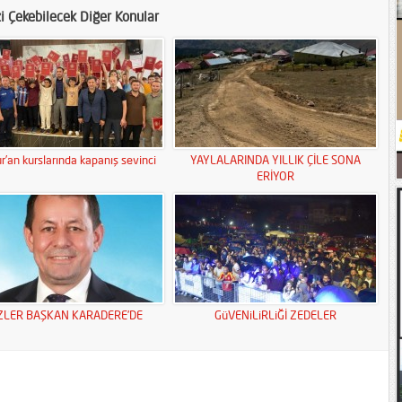
zi Çekebilecek Diğer Konular
r’an kurslarında kapanış sevinci
YAYLALARINDA YILLIK ÇİLE SONA
ERİYOR
ZLER BAŞKAN KARADERE’DE
GüVENiLiRLiĞİ ZEDELER