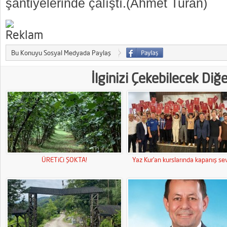
şantiyelerinde çalıştı.(Ahmet Turan)
Bu Konuyu Sosyal Medyada Paylaş
İlginizi Çekebilecek Diğ
ÜRETiCi ŞOKTA!
Yaz Kur’an kurslarında kapanış sev