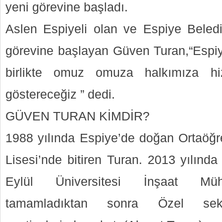
yeni görevine başladı.
Aslen Espiyeli olan ve Espiye Beled
görevine başlayan Güven Turan,“Espiy
birlikte omuz omuza halkımıza h
göstereceğiz ” dedi.
GÜVEN TURAN KİMDİR?
1988 yılında Espiye’de doğan Ortaöğr
Lisesi’nde bitiren Turan. 2013 yılınd
Eylül Üniversitesi İnşaat Müh
tamamladıktan sonra Özel sekt