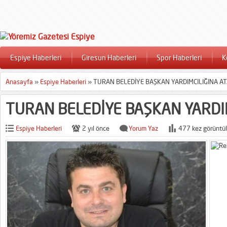
Espiye Haberleri
Giresun Haberleri
Spor Haberleri
K
Anasayfa
»
Espiye Haberleri
»
TURAN BELEDİYE BAŞKAN YARDIMCILIĞINA AT
TURAN BELEDİYE BAŞKAN YARDIM
Espiye Haberleri
2 yıl önce
Yorum Yaz
477 kez görüntül