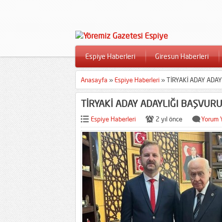
Espiye Haberleri
Giresun Haberleri
Anasayfa
»
Espiye Haberleri
»
TİRYAKİ ADAY ADA
TİRYAKİ ADAY ADAYLIĞI BAŞVURU
Espiye Haberleri
2 yıl önce
Yorum 