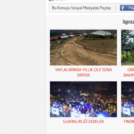
Bu Konuyu Sosyal Medyada Paylaş
İlgini
YAYLALARINDA YILLIK ÇİLE SONA
GİR
ERİYOR
BAKI
GüVENiLiRLiĞİ ZEDELER
FINDI