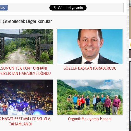
zi Çekebilecek Diğer Konular
ESUN’UN TEK KENT ORMANI
GÖZLER BAŞKAN KARADERE’DE
MSIZLIKTAN HARABEYE DÖNDÜ
K HASAT FESTiVALi COSKUYLA
Organik Maviyemiş Hasadı
TAMAMLANDI