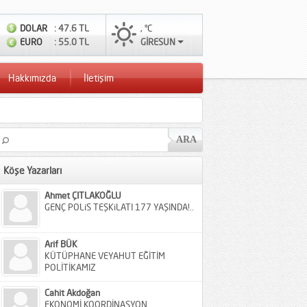
DOLAR
: 47.6 TL
, °C
EURO
: 55.0 TL
GİRESUN
Hakkımızda
İletişim
Köşe Yazarları
Ahmet ÇITLAKOĞLU
GENÇ POLiS TEŞKiLATI 177 YAŞINDA!..
Arif BÜK
KÜTÜPHANE VEYAHUT EĞİTİM
POLİTİKAMIZ
Cahit Akdoğan
EKONOMİ KOORDİNASYON