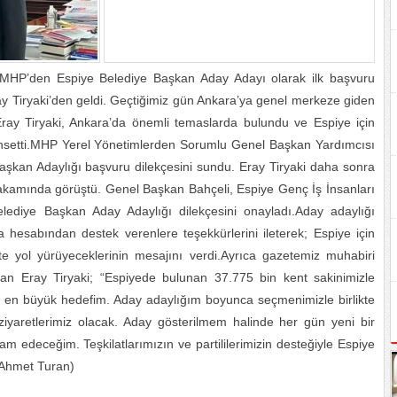
 MHP’den Espiye Belediye Başkan Aday Adayı olarak ilk başvuru
y Tiryaki’den geldi. Geçtiğimiz gün Ankara’ya genel merkeze giden
ray Tiryaki, Ankara’da önemli temaslarda bulundu ve Espiye için
bahsetti.MHP Yerel Yönetimlerden Sorumlu Genel Başkan Yardımcısı
şkan Adaylığı başvuru dilekçesini sundu. Eray Tiryaki daha sonra
kamında görüştü. Genel Başkan Bahçeli, Espiye Genç İş İnsanları
lediye Başkan Aday Adaylığı dilekçesini onayladı.Aday adaylığı
 hesabından destek verenlere teşekkürlerini ileterek; Espiye için
kte yol yürüyeceklerinin mesajını verdi.Ayrıca gazetemiz muhabiri
n Eray Tiryaki; “Espiyede bulunan 37.775 bin kent sakinimizle
ak en büyük hedefim. Aday adaylığım boyunca seçmenimizle birlikte
yaretlerimiz olacak. Aday gösterilmem halinde her gün yeni bir
m edeceğim. Teşkilatlarımızın ve partililerimizin desteğiyle Espiye
(Ahmet Turan)