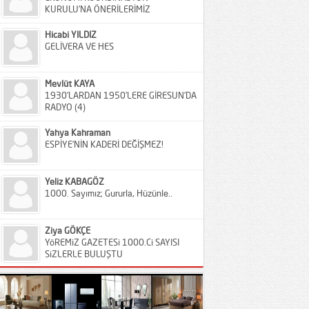
KURULU’NA ÖNERİLERİMİZ
Hicabi YILDIZ
GELİVERA VE HES
Mevlüt KAYA
1930’LARDAN 1950’LERE GİRESUN’DA
RADYO (4)
Yahya Kahraman
ESPİYE’NİN KADERİ DEĞİŞMEZ!
Yeliz KABAGÖZ
1000. Sayımız; Gururla, Hüzünle..
Ziya GÖKÇE
YöREMiZ GAZETESi 1000.Ci SAYISI
SiZLERLE BULUŞTU