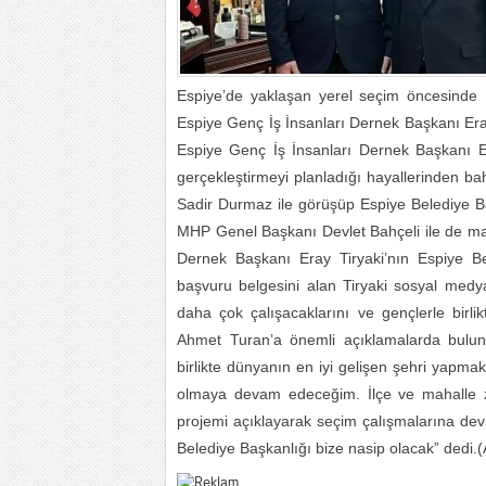
Espiye’de yaklaşan yerel seçim öncesinde
Espiye Genç İş İnsanları Dernek Başkanı Era
Espiye Genç İş İnsanları Dernek Başkanı E
gerçekleştirmeyi planladığı hayallerinden 
Sadir Durmaz ile görüşüp Espiye Belediye Ba
MHP Genel Başkanı Devlet Bahçeli ile de ma
Dernek Başkanı Eray Tiryaki’nın Espiye Be
başvuru belgesini alan Tiryaki sosyal medya
daha çok çalışacaklarını ve gençlerle birli
Ahmet Turan’a önemli açıklamalarda buluna
birlikte dünyanın en iyi gelişen şehri yapm
olmaya devam edeceğim. İlçe ve mahalle zi
projemi açıklayarak seçim çalışmalarına deva
Belediye Başkanlığı bize nasip olacak” dedi.