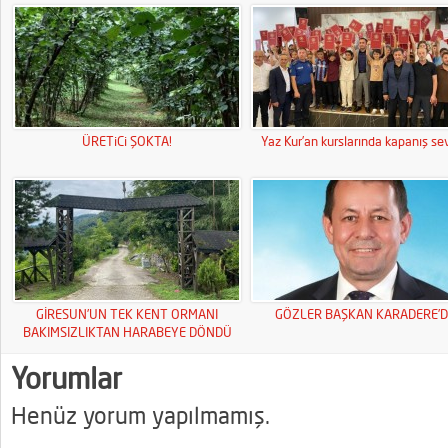
ÜRETiCi ŞOKTA!
Yaz Kur’an kurslarında kapanış sev
GİRESUN’UN TEK KENT ORMANI
GÖZLER BAŞKAN KARADERE’D
BAKIMSIZLIKTAN HARABEYE DÖNDÜ
Yorumlar
Henüz yorum yapılmamış.