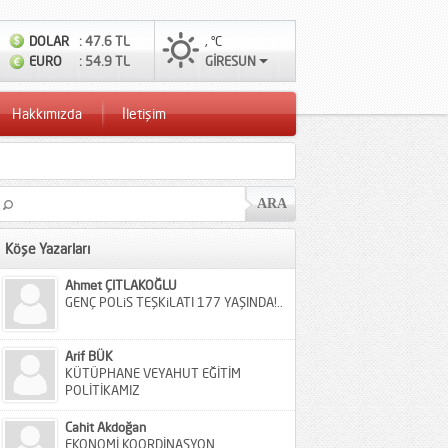
DOLAR
: 47.6 TL
, °C
EURO
: 54.9 TL
GİRESUN
Hakkımızda
İletişim
Köşe Yazarları
Ahmet ÇITLAKOĞLU
GENÇ POLiS TEŞKiLATI 177 YAŞINDA!..
Arif BÜK
KÜTÜPHANE VEYAHUT EĞİTİM
POLİTİKAMIZ
Cahit Akdoğan
EKONOMİ KOORDİNASYON