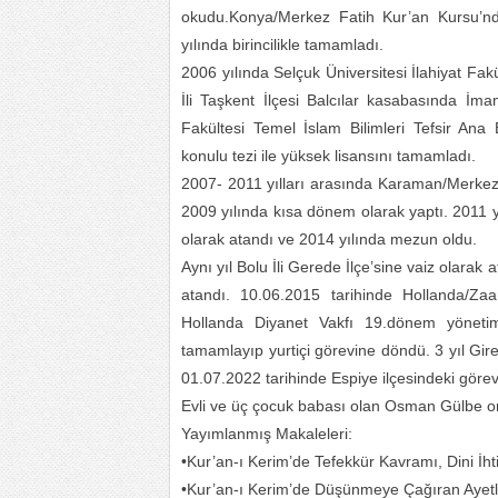
okudu.Konya/Merkez Fatih Kur’an Kursu’nd
yılında birincilikle tamamladı.
2006 yılında Selçuk Üniversitesi İlahiyat F
İli Taşkent İlçesi Balcılar kasabasında İma
Fakültesi Temel İslam Bilimleri Tefsir An
konulu tezi ile yüksek lisansını tamamladı.
2007- 2011 yılları arasında Karaman/Merkez 
2009 yılında kısa dönem olarak yaptı. 2011 y
olarak atandı ve 2014 yılında mezun oldu.
Aynı yıl Bolu İli Gerede İlçe’sine vaiz olara
atandı. 10.06.2015 tarihinde Hollanda/Z
Hollanda Diyanet Vakfı 19.dönem yönetim 
tamamlayıp yurtiçi görevine döndü. 3 yıl G
01.07.2022 tarihinde Espiye ilçesindeki görev
Evli ve üç çocuk babası olan Osman Gülbe ort
Yayımlanmış Makaleleri:
•Kur’an-ı Kerim’de Tefekkür Kavramı, Dini İht
•Kur’an-ı Kerim’de Düşünmeye Çağıran Ayet