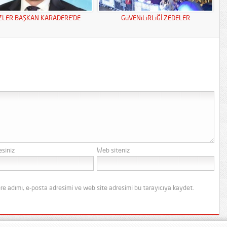
ZLER BAŞKAN KARADERE’DE
GüVENiLiRLiĞİ ZEDELER
esiniz
Web siteniz
re adımı, e-posta adresimi ve web site adresimi bu tarayıcıya kaydet.