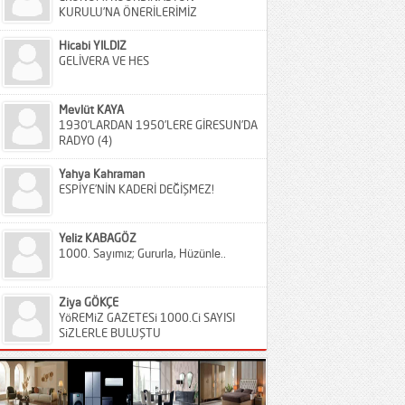
KURULU’NA ÖNERİLERİMİZ
Hicabi YILDIZ
GELİVERA VE HES
Mevlüt KAYA
1930’LARDAN 1950’LERE GİRESUN’DA
RADYO (4)
Yahya Kahraman
ESPİYE’NİN KADERİ DEĞİŞMEZ!
Yeliz KABAGÖZ
1000. Sayımız; Gururla, Hüzünle..
Ziya GÖKÇE
YöREMiZ GAZETESi 1000.Ci SAYISI
SiZLERLE BULUŞTU