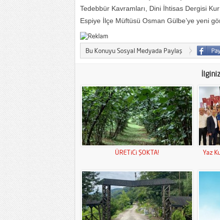
Tedebbür Kavramları, Dini İhtisas Dergisi Ku
Espiye İlçe Müftüsü Osman Gülbe’ye yeni göre
Bu Konuyu Sosyal Medyada Paylaş
İlgini
ÜRETiCi ŞOKTA!
Yaz Ku