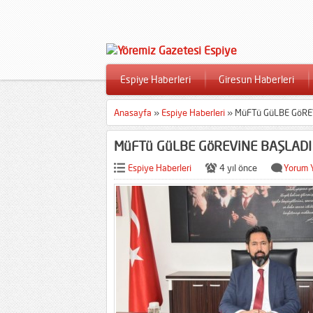
Espiye Haberleri
Giresun Haberleri
Anasayfa
»
Espiye Haberleri
»
MüFTü GüLBE GöRE
MüFTü GüLBE GöREViNE BAŞLADI
Espiye Haberleri
4 yıl önce
Yorum 