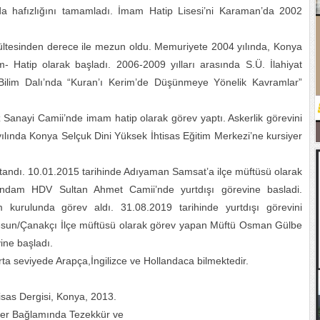
a hafızlığını tamamladı. İmam Hatip Lisesi’ni Karaman’da 2002
akültesinden derece ile mezun oldu. Memuriyete 2004 yılında, Konya
m- Hatip olarak başladı. 2006-2009 yılları arasında S.Ü. İlahiyat
a Bilim Dalı’nda “Kuran’ı Kerim’de Düşünmeye Yönelik Kavramlar”
Sanayi Camii’nde imam hatip olarak görev yaptı. Askerlik görevini
ılında Konya Selçuk Dini Yüksek İhtisas Eğitim Merkezi’ne kursiyer
k atandı. 10.01.2015 tarihinde Adıyaman Samsat’a ilçe müftüsü olarak
aandam HDV Sultan Ahmet Camii’nde yurtdışı görevine basladi.
kurulunda görev aldı. 31.08.2019 tarihinde yurtdışı görevini
iresun/Çanakçı İlçe müftüsü olarak görev yapan Müftü Osman Gülbe
ine başladı.
a seviyede Arapça,İngilizce ve Hollandaca bilmektedir.
isas Dergisi, Konya, 2013.
ler Bağlamında Tezekkür ve