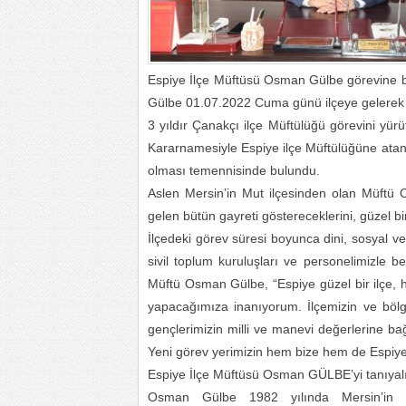
Espiye İlçe Müftüsü Osman Gülbe görevine 
Gülbe 01.07.2022 Cuma günü ilçeye gelerek 
3 yıldır Çanakçı ilçe Müftülüğü görevini yürü
Kararnamesiyle Espiye ilçe Müftülüğüne atan
olması temennisinde bulundu.
Aslen Mersin’in Mut ilçesinden olan Müftü 
gelen bütün gayreti göstereceklerini, güzel 
İlçedeki görev süresi boyunca dini, sosyal ve
sivil toplum kuruluşları ve personelimizle ber
Müftü Osman Gülbe, “Espiye güzel bir ilçe, ha
yapacağımıza inanıyorum. İlçemizin ve bölg
gençlerimizin milli ve manevi değerlerine bağ
Yeni görev yerimizin hem bize hem de Espiye’
Espiye İlçe Müftüsü Osman GÜLBE’yi tanıyal
Osman Gülbe 1982 yılında Mersin’in M