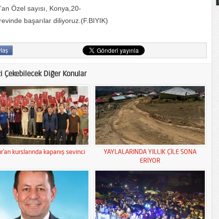
r’an Özel sayısı, Konya,20-
vinde başarılar diliyoruz.(F.BIYIK)
zi Çekebilecek Diğer Konular
r’an kurslarında kapanış sevinci
YAYLALARINDA YILLIK ÇİLE SONA
ERİYOR