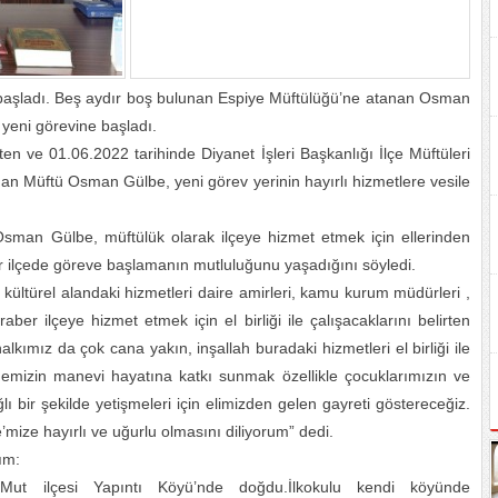
başladı. Beş aydır boş bulunan Espiye Müftülüğü’ne atanan Osman
yeni görevine başladı.
ten ve 01.06.2022 tarihinde Diyanet İşleri Başkanlığı İlçe Müftüleri
an Müftü Osman Gülbe, yeni görev yerinin hayırlı hizmetlere vesile
Osman Gülbe, müftülük olarak ilçeye hizmet etmek için ellerinden
bir ilçede göreve başlamanın mutluluğunu yaşadığını söyledi.
 kültürel alandaki hizmetleri daire amirleri, kamu kurum müdürleri ,
aber ilçeye hizmet etmek için el birliği ile çalışacaklarını belirten
lkımız da çok cana yakın, inşallah buradaki hizmetleri el birliği ile
emizin manevi hayatına katkı sunmak özellikle çocuklarımızın ve
lı bir şekilde yetişmeleri için elimizden gelen gayreti göstereceğiz.
mize hayırlı ve uğurlu olmasını diliyorum” dedi.
ım:
ut ilçesi Yapıntı Köyü’nde doğdu.İlkokulu kendi köyünde