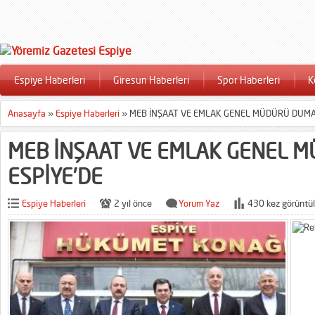
Espiye Haberleri
Giresun Haberleri
Spor Haberleri
K
Anasayfa
»
Espiye Haberleri
»
MEB İNŞAAT VE EMLAK GENEL MÜDÜRÜ DUMA
MEB İNŞAAT VE EMLAK GENEL 
ESPİYE’DE
Espiye Haberleri
2 yıl önce
Yorum Yaz
430 kez görüntül