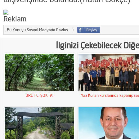
Bu Konuyu Sosyal Medyada Paylaş
İlginizi Çekebilecek Diğ
ÜRETiCi ŞOKTA!
Yaz Kur’an kurslarında kapanış sev