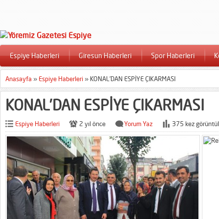
Espiye Haberleri
Giresun Haberleri
Spor Haberleri
K
Anasayfa
»
Espiye Haberleri
»
KONAL’DAN ESPİYE ÇIKARMASI
KONAL’DAN ESPİYE ÇIKARMASI
Espiye Haberleri
2 yıl önce
Yorum Yaz
375 kez görüntül