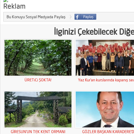
Bu Konuyu Sosyal Medyada Paylaş
İlginizi Çekebilecek Diğ
ÜRETiCi ŞOKTA!
Yaz Kur’an kurslarında kapanış sev
GİRESUN’UN TEK KENT ORMANI
GÖZLER BAŞKAN KARADERE’D