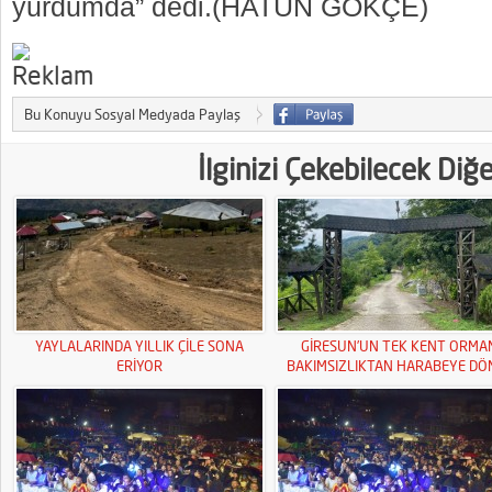
yurdumda” dedi.(HATUN GÖKÇE)
Bu Konuyu Sosyal Medyada Paylaş
İlginizi Çekebilecek Diğ
YAYLALARINDA YILLIK ÇİLE SONA
GİRESUN’UN TEK KENT ORMA
ERİYOR
BAKIMSIZLIKTAN HARABEYE DÖ