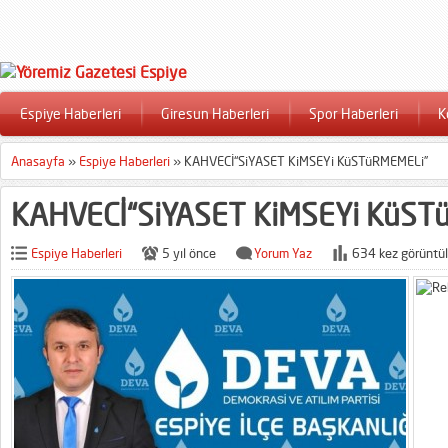
Espiye Haberleri
Giresun Haberleri
Spor Haberleri
K
Anasayfa
»
Espiye Haberleri
»
KAHVECİ“SiYASET KiMSEYi KüSTüRMEMELi”
KAHVECİ“SiYASET KiMSEYi KüST
Espiye Haberleri
5 yıl önce
Yorum Yaz
634 kez görüntül