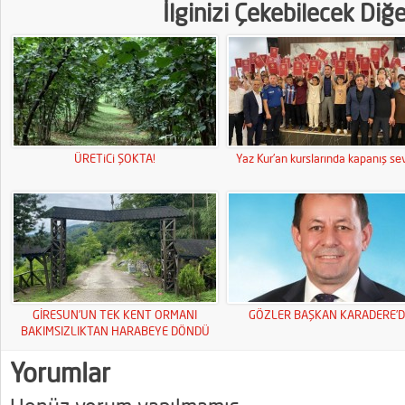
İlginizi Çekebilecek Diğ
ÜRETiCi ŞOKTA!
Yaz Kur’an kurslarında kapanış sev
GİRESUN’UN TEK KENT ORMANI
GÖZLER BAŞKAN KARADERE’D
BAKIMSIZLIKTAN HARABEYE DÖNDÜ
Yorumlar