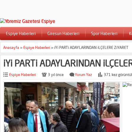
Espiye Haberleri
Giresun Haberleri
Spor Haberleri
K
Anasayfa
»
Espiye Haberleri
»
iYi PARTi ADAYLARINDAN iLÇELERE ZiYARET
iYi PARTi ADAYLARINDAN iLÇELE
Espiye Haberleri
3 yıl önce
Yorum Yaz
371 kez görüntül