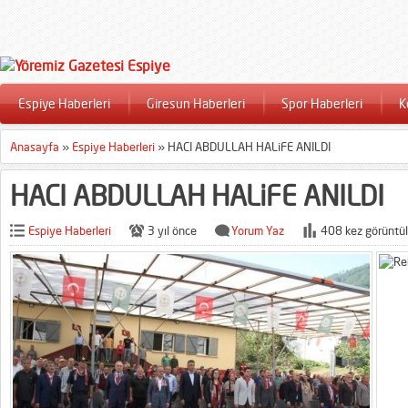
Espiye Haberleri
Giresun Haberleri
Spor Haberleri
K
Anasayfa
»
Espiye Haberleri
»
HACI ABDULLAH HALiFE ANILDI
HACI ABDULLAH HALiFE ANILDI
Espiye Haberleri
3 yıl önce
Yorum Yaz
408 kez görüntül