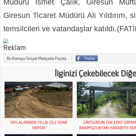
Müdürü İsmet Çalık, Giresun Müf
Giresun Ticaret Müdürü Ali Yıldırım, si
temsilcileri ve vatandaşlar katıldı.(F
Bu Konuyu Sosyal Medyada Paylaş
İlginizi Çekebilecek Diğ
YAYLALARINDA YILLIK ÇİLE SONA
GİRESUN’UN TEK KENT ORMA
ERİYOR
BAKIMSIZLIKTAN HARABEYE DÖ