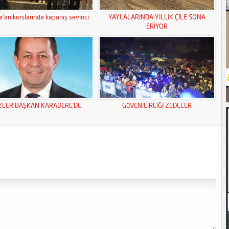
r’an kurslarında kapanış sevinci
YAYLALARINDA YILLIK ÇİLE SONA
ERİYOR
ZLER BAŞKAN KARADERE’DE
GüVENiLiRLiĞİ ZEDELER