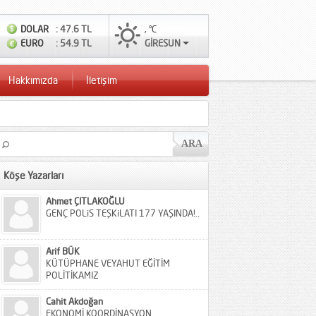
DOLAR
: 47.6 TL
, °C
EURO
: 54.9 TL
GİRESUN
Hakkımızda
İletişim
Köşe Yazarları
Ahmet ÇITLAKOĞLU
GENÇ POLiS TEŞKiLATI 177 YAŞINDA!..
Arif BÜK
KÜTÜPHANE VEYAHUT EĞİTİM
POLİTİKAMIZ
Cahit Akdoğan
EKONOMİ KOORDİNASYON