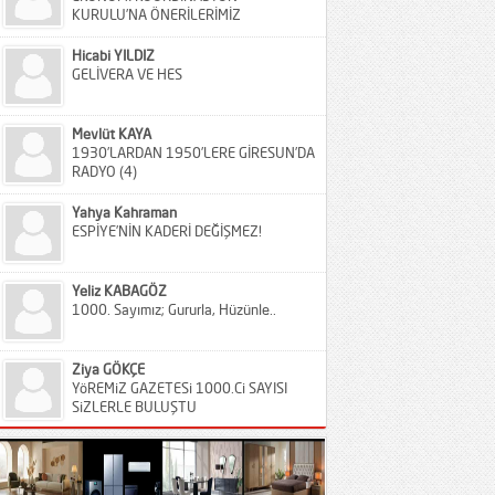
KURULU’NA ÖNERİLERİMİZ
Hicabi YILDIZ
GELİVERA VE HES
Mevlüt KAYA
1930’LARDAN 1950’LERE GİRESUN’DA
RADYO (4)
Yahya Kahraman
ESPİYE’NİN KADERİ DEĞİŞMEZ!
Yeliz KABAGÖZ
1000. Sayımız; Gururla, Hüzünle..
Ziya GÖKÇE
YöREMiZ GAZETESi 1000.Ci SAYISI
SiZLERLE BULUŞTU