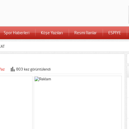
Spor Haberleri
Köşe Yazıları
Resmi İlanlar
ESPİYE
KAT
Yaz
803 kez görüntülendi