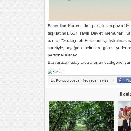
Basın İlan Kurumu ilan portalı ilan.gov.tr’d
teşkilatında 657 sayılı Devlet Memurları 
üzere, “Sözleşmeli Personel Çalıştırılmasın
suretiyle, aşağıda belirtilen görev yerle
personel alacak.
Başvuracak adaylarda aranan özel/genel şartla
Bu Konuyu Sosyal Medyada Paylaş
İlgini