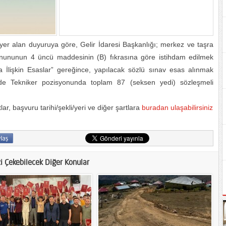
e yer alan duyuruya göre, Gelir İdaresi Başkanlığı; merkez ve taşra
Kanununun 4 üncü maddesinin (B) fıkrasına göre istihdam edilmek
a İlişkin Esaslar” gereğince, yapılacak sözlü sınav esas alınmak
rinde Tekniker pozisyonunda toplam 87 (seksen yedi) sözleşmeli
r, başvuru tarihi/şekli/yeri ve diğer şartlara
buradan ulaşabilirsiniz
zi Çekebilecek Diğer Konular