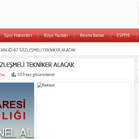
Spor Haberleri
Köşe Yazıları
Resmi İlanlar
ESPİYE
ŞKANLIĞI 87 SÖZLEŞMELİ TEKNİKER ALACAK
ÖZLEŞMELİ TEKNİKER ALACAK
Yaz
503 kez görüntülendi