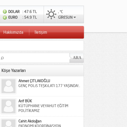
DOLAR
: 47.6 TL
, °C
EURO
: 54.9 TL
GİRESUN
Hakkımızda
İletişim
Köşe Yazarları
Ahmet ÇITLAKOĞLU
GENÇ POLiS TEŞKiLATI 177 YAŞINDA!..
Arif BÜK
KÜTÜPHANE VEYAHUT EĞİTİM
POLİTİKAMIZ
Cahit Akdoğan
EKONOMİ KOORDİNASYON