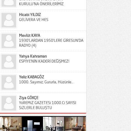
KURULU’NA ÖNERİLERİMİZ
Hicabi YILDIZ
GELİVERA VE HES
Mevlüt KAYA
1930’LARDAN 1950’LERE GİRESUN’DA
RADYO (4)
Yahya Kahraman
ESPİYE’NİN KADERİ DEĞİŞMEZ!
Yeliz KABAGÖZ
1000. Sayımız; Gururla, Hüzünle..
Ziya GÖKÇE
YöREMiZ GAZETESi 1000.Ci SAYISI
SiZLERLE BULUŞTU