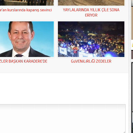
r’an kurslarında kapanış sevinci
YAYLALARINDA YILLIK ÇİLE SONA
ERİYOR
ZLER BAŞKAN KARADERE’DE
GüVENiLiRLiĞİ ZEDELER