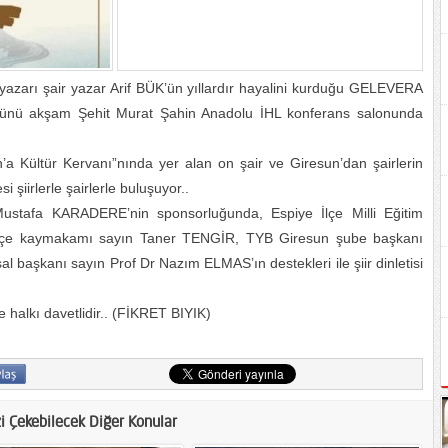
yazarı şair yazar Arif BÜK’ün yıllardır hayalini kurduğu GELEVERA
günü akşam Şehit Murat Şahin Anadolu İHL konferans salonunda
 Kültür Kervanı”nında yer alan on şair ve Giresun’dan şairlerin
 şiirlerle şairlerle buluşuyor..
ustafa KARADERE’nin sponsorluğunda, Espiye İlçe Milli Eğitim
lçe kaymakamı sayın Taner TENGİR, TYB Giresun şube başkanı
başkanı sayın Prof Dr Nazım ELMAS’ın destekleri ile şiir dinletisi
 halkı davetlidir.. (FİKRET BIYIK)
zi Çekebilecek Diğer Konular