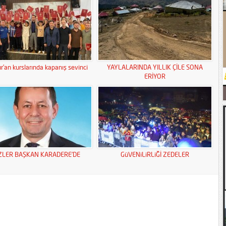
r’an kurslarında kapanış sevinci
YAYLALARINDA YILLIK ÇİLE SONA
ERİYOR
ZLER BAŞKAN KARADERE’DE
GüVENiLiRLiĞİ ZEDELER