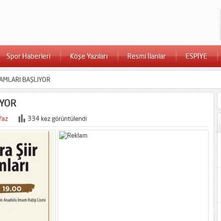
Spor Haberleri
Köşe Yazıları
Resmi İlanlar
ESPİYE
ŞAMLARI BAŞLIYOR
IYOR
Yaz
334 kez görüntülendi