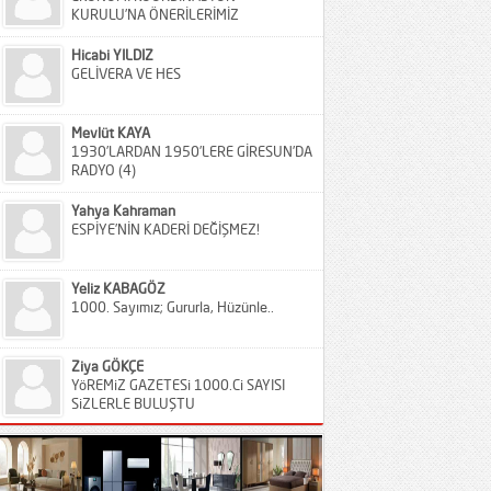
KURULU’NA ÖNERİLERİMİZ
Hicabi YILDIZ
GELİVERA VE HES
Mevlüt KAYA
1930’LARDAN 1950’LERE GİRESUN’DA
RADYO (4)
Yahya Kahraman
ESPİYE’NİN KADERİ DEĞİŞMEZ!
Yeliz KABAGÖZ
1000. Sayımız; Gururla, Hüzünle..
Ziya GÖKÇE
YöREMiZ GAZETESi 1000.Ci SAYISI
SiZLERLE BULUŞTU