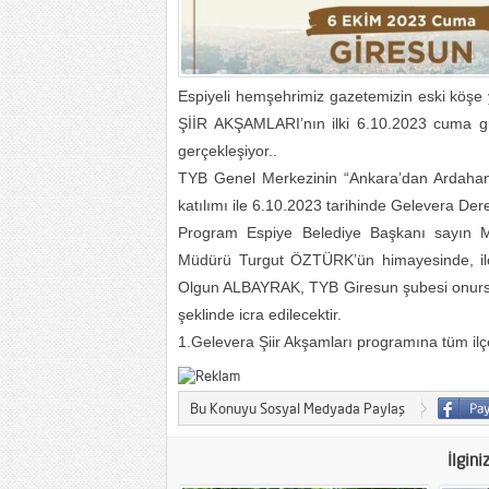
Espiyeli hemşehrimiz gazetemizin eski köşe 
ŞİİR AKŞAMLARI’nın ilki 6.10.2023 cuma 
gerçekleşiyor..
TYB Genel Merkezinin “Ankara’dan Ardahan’a
katılımı ile 6.10.2023 tarihinde Gelevera Deresi
Program Espiye Belediye Başkanı sayın M
Müdürü Turgut ÖZTÜRK’ün himayesinde, i
Olgun ALBAYRAK, TYB Giresun şubesi onursal 
şeklinde icra edilecektir.
1.Gelevera Şiir Akşamları programına tüm ilçe
Bu Konuyu Sosyal Medyada Paylaş
İlgini