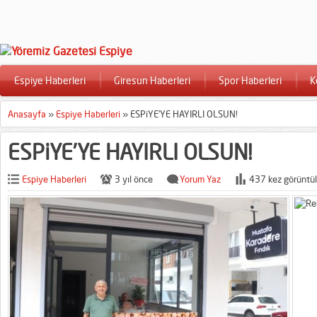
Espiye Haberleri
Giresun Haberleri
Spor Haberleri
K
Anasayfa
»
Espiye Haberleri
»
ESPiYE’YE HAYIRLI OLSUN!
ESPiYE’YE HAYIRLI OLSUN!
Espiye Haberleri
3 yıl önce
Yorum Yaz
437 kez görüntül