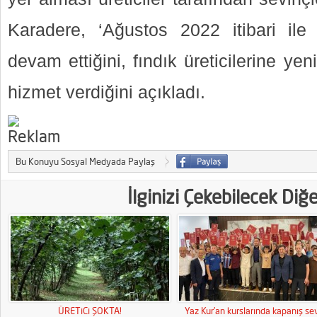
Karadere, ‘Ağustos 2022 itibari ile 
devam ettiğini, fındık üreticilerine ye
hizmet verdiğini açıkladı.
Bu Konuyu Sosyal Medyada Paylaş
İlginizi Çekebilecek Diğ
ÜRETiCi ŞOKTA!
Yaz Kur’an kurslarında kapanış sev