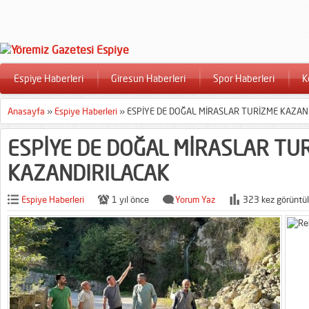
Espiye Haberleri
Giresun Haberleri
Spor Haberleri
K
Anasayfa
»
Espiye Haberleri
»
ESPİYE DE DOĞAL MİRASLAR TURİZME KAZAN
ESPİYE DE DOĞAL MİRASLAR TU
KAZANDIRILACAK
Espiye Haberleri
1 yıl önce
Yorum Yaz
323 kez görüntül