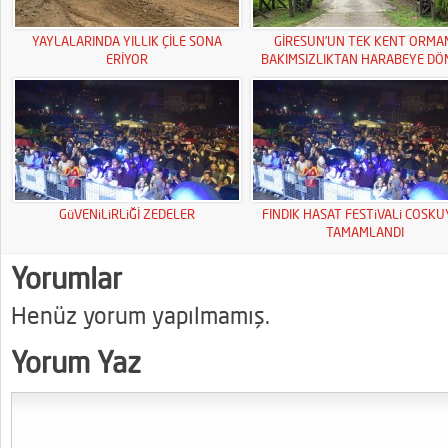
YAYLALARINDA YILLIK ÇİLE SONA
GİRESUN’UN TEK KENT ORMA
ERİYOR
BAKIMSIZLIKTAN HARABEYE DÖ
GüVENiLiRLiĞİ ZEDELER
FINDIK HASAT FESTiVALi COSK
TAMAMLANDI
Yorumlar
Henüz yorum yapılmamış.
Yorum Yaz