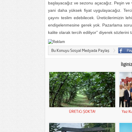
başlayacağız ve sezonu açacağız. Peşin ve vad
yani daha yüksek fiyat uygulayacağız. Tercih
çayını teslim edebilecek. Üreticilerimizin le
endişelenmesine gerek yok. Pazarlama sorunu
kalite olarak tercih ediliyor” diyerek sözle
Bu Konuyu Sosyal Medyada Paylaş
İlgini
ÜRETiCi ŞOKTA!
Yaz Ku