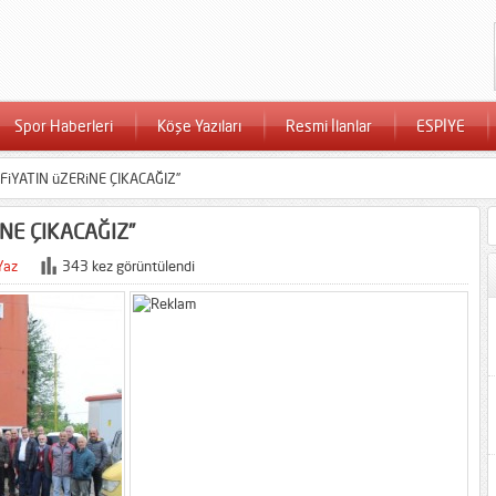
Spor Haberleri
Köşe Yazıları
Resmi İlanlar
ESPİYE
 FiYATIN üZERiNE ÇIKACAĞIZ”
iNE ÇIKACAĞIZ”
Yaz
343 kez görüntülendi