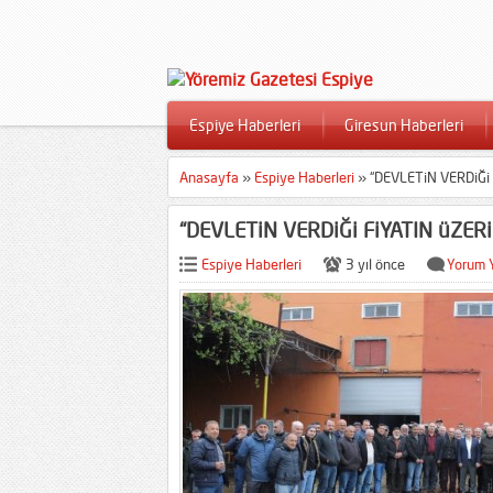
Espiye Haberleri
Giresun Haberleri
Anasayfa
»
Espiye Haberleri
»
“DEVLETiN VERDiĞi
“DEVLETiN VERDiĞi FiYATIN üZER
Espiye Haberleri
3 yıl önce
Yorum 