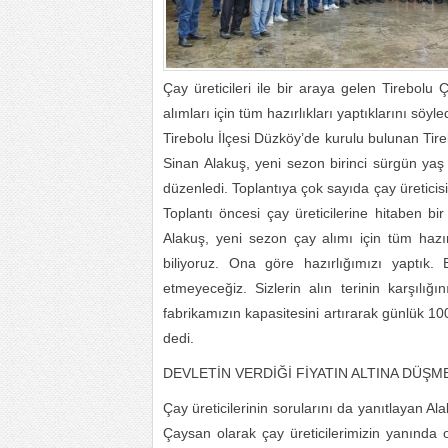
Çay üreticileri ile bir araya gelen Tirebo
alımları için tüm hazırlıkları yaptıklarını söyled
Tirebolu İlçesi Düzköy’de kurulu bulunan Ti
Sinan Alakuş, yeni sezon birinci sürgün yaş 
düzenledi. Toplantıya çok sayıda çay üreticisi
Toplantı öncesi çay üreticilerine hitaben
Alakuş, yeni sezon çay alımı için tüm hazırlı
biliyoruz. Ona göre hazırlığımızı yaptık
etmeyeceğiz. Sizlerin alın terinin karşılı
fabrikamızın kapasitesini artırarak günlük 10
dedi.
DEVLETİN VERDİĞİ FİYATIN ALTINA DÜŞ
Çay üreticilerinin sorularını da yanıtlayan Al
Çaysan olarak çay üreticilerimizin yanında 