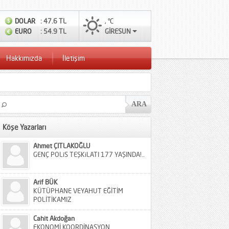
DOLAR
: 47.6 TL
, °C
EURO
: 54.9 TL
GİRESUN
Hakkımızda
İletişim
Köşe Yazarları
Ahmet ÇITLAKOĞLU
GENÇ POLiS TEŞKiLATI 177 YAŞINDA!..
Arif BÜK
KÜTÜPHANE VEYAHUT EĞİTİM
POLİTİKAMIZ
Cahit Akdoğan
EKONOMİ KOORDİNASYON