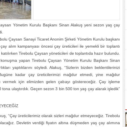
lu Çaysan Yönetim Kurulu Başkanı Sinan Alakuş yeni sezon yaş çay
i.
rebolu Çaysan Sanayi Ticaret Anonim Şirketi Yönetim Kurulu başkanı
çay alım kampanyası öncesi çay üreticileri ile yemekli bir toplantı
 katılırken Tirebolu Çaysan yöneticileri de toplantıda hazır bulundu.
 bir konuşma yapan Tirebolu Çaysan Yönetim Kurulu Başkanı Sinan
kları yaptıklarını söyledi. Alakuş, “Sizlerin bizden beklentilerinizi
. Bugüne kadar çay üreticilerimizi mağdur etmedi, yine mağdur
ğını vermek için elimizden gelen çabayı göstereceğiz. Çay işleme
0 tona ulaştırdık. Geçen sezon 3 bin 500 ton yaş çay alarak işledik”
MEYECEĞİZ
akuş, “Çay üreticilerimiz olarak sizleri mağdur etmeyeceğiz. Tirebolu
olacağız. Devletin verdiği fiyatın altına düşmeden yaş çay alımına