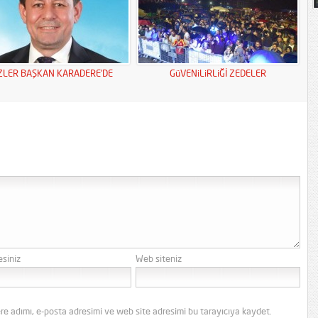
ZLER BAŞKAN KARADERE’DE
GüVENiLiRLiĞİ ZEDELER
esiniz
Web siteniz
re adımı, e-posta adresimi ve web site adresimi bu tarayıcıya kaydet.