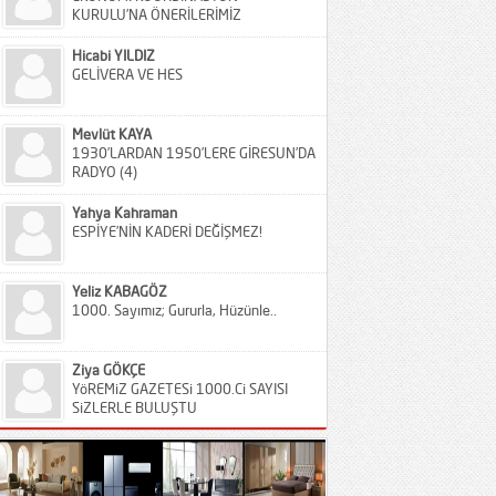
KURULU’NA ÖNERİLERİMİZ
Hicabi YILDIZ
GELİVERA VE HES
Mevlüt KAYA
1930’LARDAN 1950’LERE GİRESUN’DA
RADYO (4)
Yahya Kahraman
ESPİYE’NİN KADERİ DEĞİŞMEZ!
Yeliz KABAGÖZ
1000. Sayımız; Gururla, Hüzünle..
Ziya GÖKÇE
YöREMiZ GAZETESi 1000.Ci SAYISI
SiZLERLE BULUŞTU