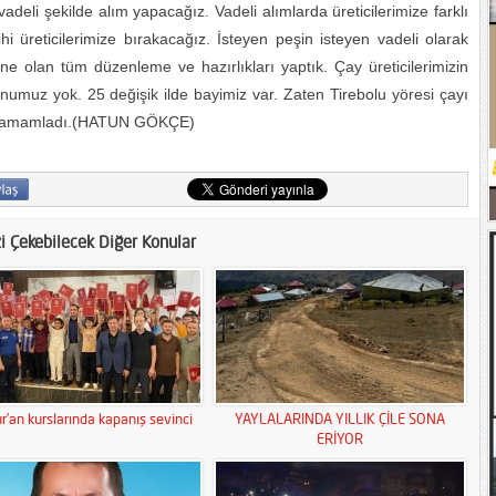
eli şekilde alım yapacağız. Vadeli alımlarda üreticilerimize farklı
i üreticilerimize bırakacağız. İsteyen peşin isteyen vadeli olarak
hine olan tüm düzenleme ve hazırlıkları yaptık. Çay üreticilerimizin
muz yok. 25 değişik ilde bayimiz var. Zaten Tirebolu yöresi çayı
rini tamamladı.(HATUN GÖKÇE)
zi Çekebilecek Diğer Konular
r’an kurslarında kapanış sevinci
YAYLALARINDA YILLIK ÇİLE SONA
ERİYOR