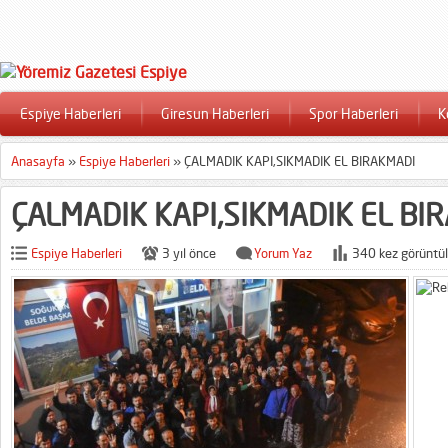
Espiye Haberleri
Giresun Haberleri
Spor Haberleri
K
Anasayfa
»
Espiye Haberleri
»
ÇALMADIK KAPI,SIKMADIK EL BIRAKMADI
ÇALMADIK KAPI,SIKMADIK EL BI
Espiye Haberleri
3 yıl önce
Yorum Yaz
340 kez görüntül