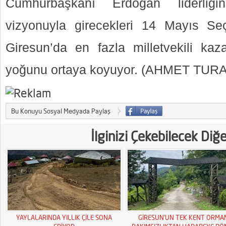
Cumhurbaşkanı Erdoğan liderliğin
vizyonuyla girecekleri 14 Mayıs Seç
Giresun’da en fazla milletvekili kaz
yoğunu ortaya koyuyor. (AHMET TUR
Bu Konuyu Sosyal Medyada Paylaş
İlginizi Çekebilecek Diğ
YAYLALARINDA YILLIK ÇİLE SONA
GİRESUN’UN TEK KENT ORMA