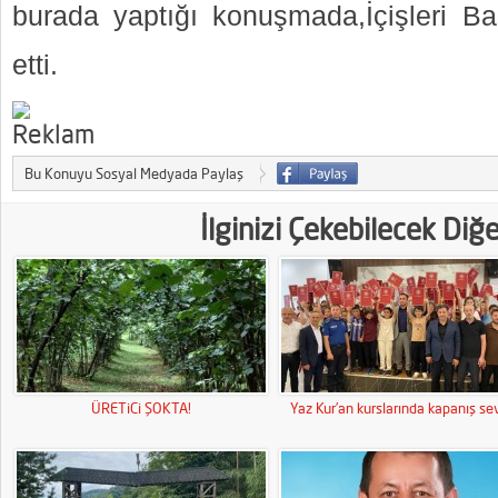
burada yaptığı konuşmada,İçişleri B
etti.
Bu Konuyu Sosyal Medyada Paylaş
İlginizi Çekebilecek Diğ
ÜRETiCi ŞOKTA!
Yaz Kur’an kurslarında kapanış sev