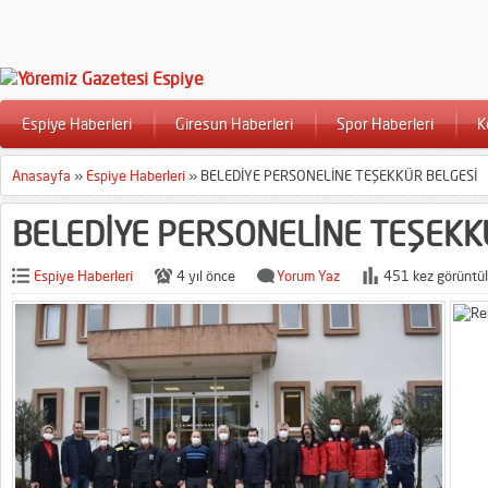
Espiye Haberleri
Giresun Haberleri
Spor Haberleri
K
Anasayfa
»
Espiye Haberleri
»
BELEDİYE PERSONELİNE TEŞEKKÜR BELGESİ
BELEDİYE PERSONELİNE TEŞEKK
Espiye Haberleri
4 yıl önce
Yorum Yaz
451 kez görüntül