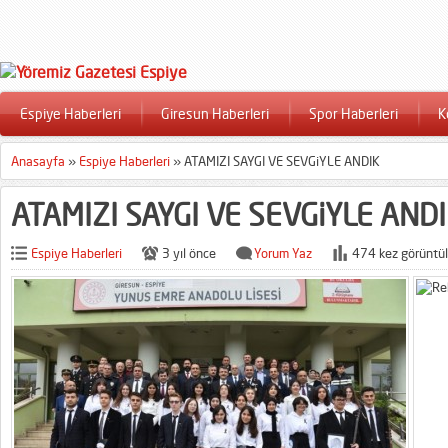
Espiye Haberleri
Giresun Haberleri
Spor Haberleri
K
Anasayfa
»
Espiye Haberleri
»
ATAMIZI SAYGI VE SEVGiYLE ANDIK
ATAMIZI SAYGI VE SEVGiYLE AND
Espiye Haberleri
3 yıl önce
Yorum Yaz
474 kez görüntül