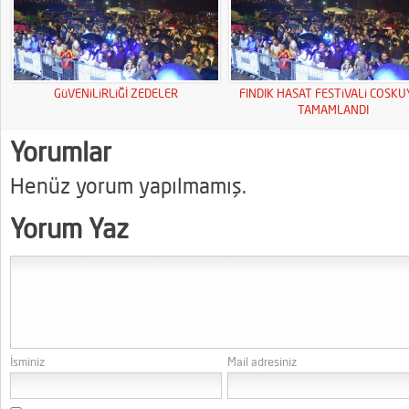
GüVENiLiRLiĞİ ZEDELER
FINDIK HASAT FESTiVALi COSK
TAMAMLANDI
Yorumlar
Henüz yorum yapılmamış.
Yorum Yaz
İsminiz
Mail adresiniz