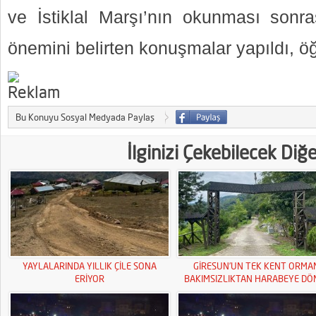
ve İstiklal Marşı’nın okunması son
önemini belirten konuşmalar yapıldı, öğ
Bu Konuyu Sosyal Medyada Paylaş
İlginizi Çekebilecek Diğ
YAYLALARINDA YILLIK ÇİLE SONA
GİRESUN’UN TEK KENT ORMA
ERİYOR
BAKIMSIZLIKTAN HARABEYE DÖ