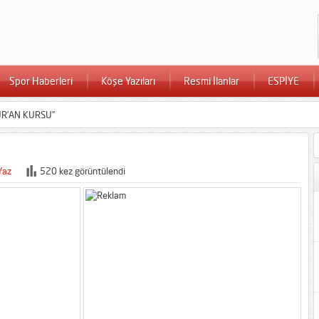
Spor Haberleri
Köşe Yazıları
Resmi İlanlar
ESPİYE
UR’AN KURSU”
Yaz
520 kez görüntülendi