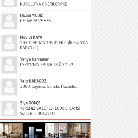
KURULU’NA ÖNERİLERİMİZ
Hicabi YILDIZ
GELİVERA VE HES
Mevlüt KAYA
1930’LARDAN 1950’LERE GİRESUN’DA
RADYO (4)
Yahya Kahraman
ESPİYE’NİN KADERİ DEĞİŞMEZ!
Yeliz KABAGÖZ
1000. Sayımız; Gururla, Hüzünle..
Ziya GÖKÇE
YöREMiZ GAZETESi 1000.Ci SAYISI
SiZLERLE BULUŞTU