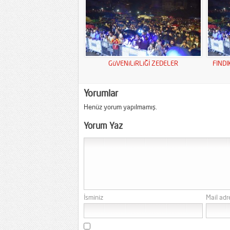
GüVENiLiRLiĞİ ZEDELER
FINDI
Yorumlar
Henüz yorum yapılmamış.
Yorum Yaz
İsminiz
Mail adr