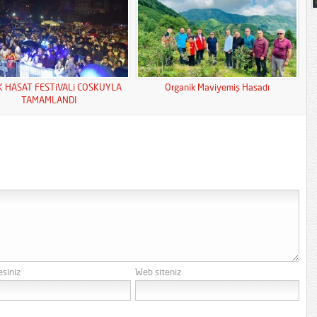
K HASAT FESTiVALi COSKUYLA
Organik Maviyemiş Hasadı
TAMAMLANDI
esiniz
Web siteniz