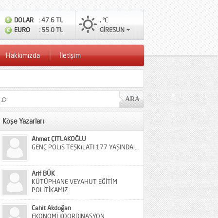
DOLAR
: 47.6 TL
, °C
EURO
: 55.0 TL
GİRESUN
Hakkımızda
İletişim
Köşe Yazarları
Ahmet ÇITLAKOĞLU
GENÇ POLiS TEŞKiLATI 177 YAŞINDA!..
Arif BÜK
KÜTÜPHANE VEYAHUT EĞİTİM
POLİTİKAMIZ
Cahit Akdoğan
EKONOMİ KOORDİNASYON