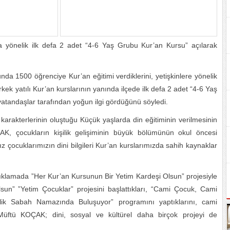
a yönelik ilk defa 2 adet “4-6 Yaş Grubu Kur’an Kursu” açılarak
a 1500 öğrenciye Kur’an eğitimi verdiklerini, yetişkinlere yönelik
kek yatılı Kur’an kurslarının yanında ilçede ilk defa 2 adet “4-6 Yaş
vatandaşlar tarafından yoğun ilgi gördüğünü söyledi.
e karakterlerinin oluştuğu Küçük yaşlarda din eğitiminin verilmesinin
, çocukların kişilik gelişiminin büyük bölümünün okul öncesi
 çocuklarımızın dini bilgileri Kur’an kurslarımızda sahih kaynaklar
klamada ”Her Kur’an Kursunun Bir Yetim Kardeşi Olsun” projesiyle
un” ”Yetim Çocuklar” projesini başlattıkları, “Cami Çocuk, Cami
lik Sabah Namazında Buluşuyor” programını yaptıklarını, cami
n Müftü KOÇAK; dini, sosyal ve kültürel daha birçok projeyi de