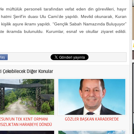
le müftülük personeli tarafından vefat eden din görevlileri, hayır
0 hatmi Şerif’in duası Ulu Cami’de yapıldı. Mevlid okunarak, Kuran
0 kişilik aşure ikramı yapıldı. “Gençlik Sabah Namazında Buluşuyor”
 ikramda bulunuldu. Kurumlar, esnaf ve okullar ziyaret edildi.
zi Çekebilecek Diğer Konular
ESUN’UN TEK KENT ORMANI
GÖZLER BAŞKAN KARADERE’DE
MSIZLIKTAN HARABEYE DÖNDÜ