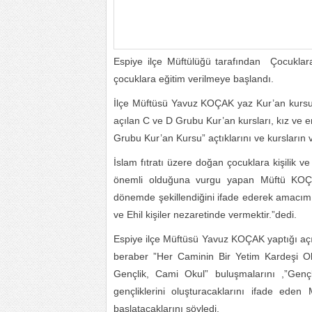
Espiye ilçe Müftülüğü tarafından Çocuklar
çocuklara eğitim verilmeye başlandı.
İlçe Müftüsü Yavuz KOÇAK yaz Kur’an kursund
açılan C ve D Grubu Kur’an kursları, kız ve er
Grubu Kur’an Kursu” açtıklarını ve kursların 
İslam fıtratı üzere doğan çocuklara kişilik v
önemli olduğuna vurgu yapan Müftü KOÇAK
dönemde şekillendiğini ifade ederek amacımız
ve Ehil kişiler nezaretinde vermektir.”dedi.
Espiye ilçe Müftüsü Yavuz KOÇAK yaptığı açı
beraber ”Her Caminin Bir Yetim Kardeşi Ols
Gençlik, Cami Okul” buluşmalarını ,”Genç
gençliklerini oluşturacaklarını ifade ede
başlatacaklarını söyledi.