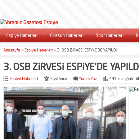
Espiye Haberleri
Giresun Haberleri
Spor Haberleri
K
Anasayfa
»
Espiye Haberleri
»
3. OSB ZiRVESi ESPiYE’DE YAPILDI
3. OSB ZiRVESi ESPiYE’DE YAPILD
Espiye Haberleri
5 yıl önce
Yorum Yaz
491 kez görüntül