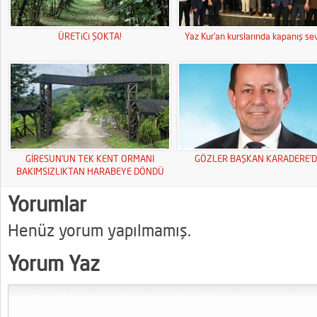
ÜRETiCi ŞOKTA!
Yaz Kur’an kurslarında kapanış sev
GİRESUN’UN TEK KENT ORMANI
GÖZLER BAŞKAN KARADERE’D
BAKIMSIZLIKTAN HARABEYE DÖNDÜ
Yorumlar
Henüz yorum yapılmamış.
Yorum Yaz