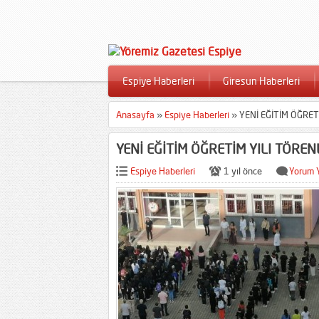
Espiye Haberleri
Giresun Haberleri
Anasayfa
»
Espiye Haberleri
»
YENİ EĞİTİM ÖĞRET
YENİ EĞİTİM ÖĞRETİM YILI TÖREN
Espiye Haberleri
1 yıl önce
Yorum 