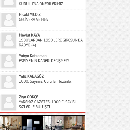
KURULU’NA ÖNERİLERİMİZ
Hicabi YILDIZ
GELİVERA VE HES
Mevlüt KAYA
1930’LARDAN 1950’LERE GİRESUN’DA
RADYO (4)
Yahya Kahraman
ESPİYE’NİN KADERİ DEĞİŞMEZ!
Yeliz KABAGÖZ
1000. Sayımız; Gururla, Hüzünle..
Ziya GÖKÇE
YöREMiZ GAZETESi 1000.Ci SAYISI
SiZLERLE BULUŞTU