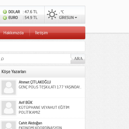
DOLAR
: 47.6 TL
, °C
EURO
: 54.9 TL
GİRESUN
Hakkımızda
İletişim
Köşe Yazarları
Ahmet ÇITLAKOĞLU
GENÇ POLiS TEŞKiLATI 177 YAŞINDA!..
Arif BÜK
KÜTÜPHANE VEYAHUT EĞİTİM
POLİTİKAMIZ
Cahit Akdoğan
EKONOMİ KOORDİNASYON