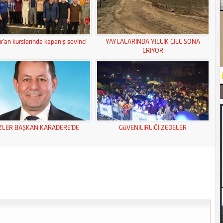
r’an kurslarında kapanış sevinci
YAYLALARINDA YILLIK ÇİLE SONA
ERİYOR
ZLER BAŞKAN KARADERE’DE
GüVENiLiRLiĞİ ZEDELER