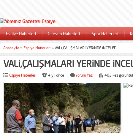
Espiye Haberleri
Giresun Haberleri
Spor Haberleri
K
Anasayfa
»
Espiye Haberleri
»
VALi,ÇALIŞMALARI YERiNDE iNCELEDi
VALi,ÇALIŞMALARI YERiNDE iNCE
Espiye Haberleri
4 yıl önce
Yorum Yaz
482 kez görüntül