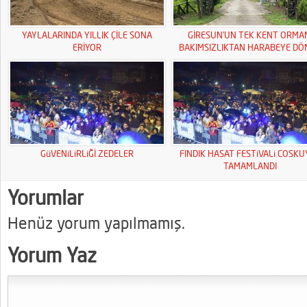
YAYLALARINDA YILLIK ÇİLE SONA
GİRESUN’UN TEK KENT ORMA
ERİYOR
BAKIMSIZLIKTAN HARABEYE DÖ
GüVENiLiRLiĞİ ZEDELER
FINDIK HASAT FESTiVALi COSK
TAMAMLANDI
Yorumlar
Henüz yorum yapılmamış.
Yorum Yaz