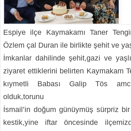
Espiye ilçe Kaymakamı Taner Teng
Özlem çal Duran ile birlikte şehit ve yaşlı
İmkanlar dahilinde şehit,gazi ve yaşlı
ziyaret ettiklerini belirten Kaymakam Te
kıymetli Babası Galip Tös amca
olduk,torunu
İsmail’in doğum günüymüş sürpriz bi
kestik,yine iftar öncesinde ilçemi