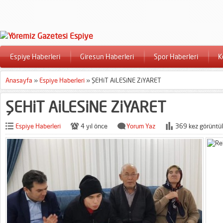
Espiye Haberleri
Giresun Haberleri
Spor Haberleri
K
Anasayfa
»
Espiye Haberleri
»
ŞEHiT AiLESiNE ZiYARET
ŞEHiT AiLESiNE ZiYARET
Espiye Haberleri
4 yıl önce
Yorum Yaz
369 kez görüntül