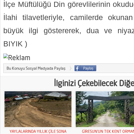
İlçe Müftülüğü Din görevlilerinin okud
İlahi tilavetleriyle, camilerde okuna
büyük ilgi göstererek, dua ve niya
BIYIK )
Bu Konuyu Sosyal Medyada Paylaş
İlginizi Çekebilecek Diğ
YAYLALARINDA YILLIK ÇİLE SONA
GİRESUN’UN TEK KENT ORMA