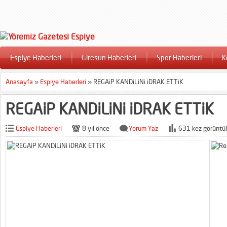
Espiye Haberleri
Giresun Haberleri
Spor Haberleri
K
Anasayfa
»
Espiye Haberleri
»
REGAiP KANDiLiNi iDRAK ETTiK
REGAiP KANDiLiNi iDRAK ETTiK
Espiye Haberleri
8 yıl önce
Yorum Yaz
631 kez görüntül