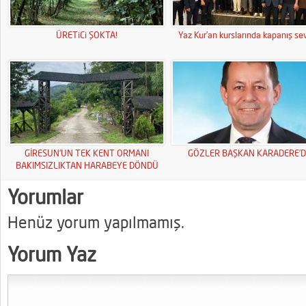
ÜRETiCi ŞOKTA!
Yaz Kur’an kurslarında kapanış sev
GİRESUN’UN TEK KENT ORMANI
GÖZLER BAŞKAN KARADERE’D
BAKIMSIZLIKTAN HARABEYE DÖNDÜ
Yorumlar
Henüz yorum yapılmamış.
Yorum Yaz