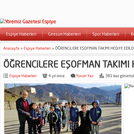
Espiye Haberleri
Giresun Haberleri
Spor Haberleri
K
Anasayfa
»
Espiye Haberleri
»
ÖĞRENCiLERE EŞOFMAN TAKIMI HEDiYE EDİLD
ÖĞRENCiLERE EŞOFMAN TAKIMI H
Espiye Haberleri
4 yıl önce
Yorum Yaz
381 kez görüntül