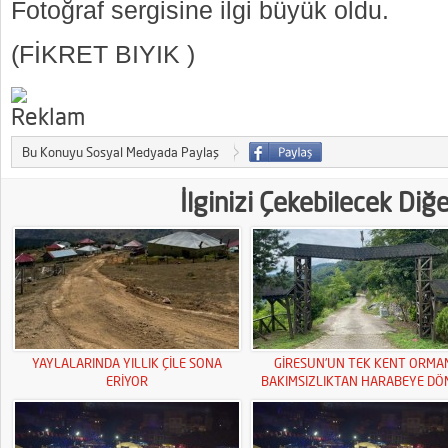
Fotoğraf sergisine ilgi büyük oldu.
(FİKRET BIYIK )
Bu Konuyu Sosyal Medyada Paylaş
İlginizi Çekebilecek Diğ
YAYLALARINDA YILLIK ÇİLE SONA
GİRESUN’UN TEK KENT ORMA
ERİYOR
BAKIMSIZLIKTAN HARABEYE DÖ