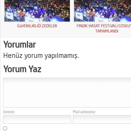
GüVENiLiRLiĞİ ZEDELER
FINDIK HASAT FESTiVALi COSK
TAMAMLANDI
Yorumlar
Henüz yorum yapılmamış.
Yorum Yaz
İsminiz
Mail adresiniz