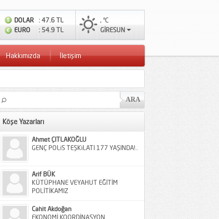
DOLAR
: 47.6 TL
, °C
EURO
: 54.9 TL
GİRESUN
Hakkımızda
İletişim
Köşe Yazarları
Ahmet ÇITLAKOĞLU
GENÇ POLiS TEŞKiLATI 177 YAŞINDA!..
Arif BÜK
KÜTÜPHANE VEYAHUT EĞİTİM
POLİTİKAMIZ
Cahit Akdoğan
EKONOMİ KOORDİNASYON