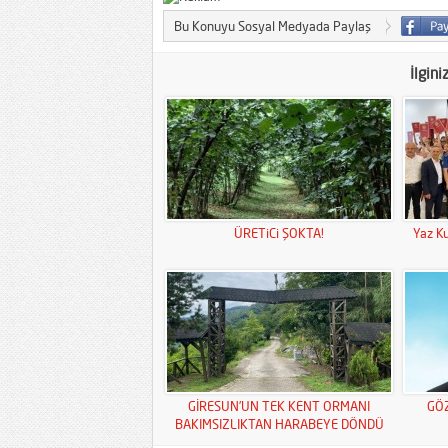
Bu Konuyu Sosyal Medyada Paylaş
İlgini
ÜRETiCi ŞOKTA!
Yaz Ku
GİRESUN’UN TEK KENT ORMANI
GÖ
BAKIMSIZLIKTAN HARABEYE DÖNDÜ