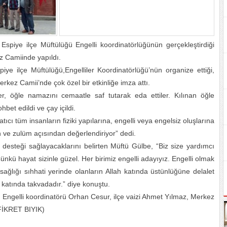
 Espiye ilçe Müftülüğü Engelli koordinatörlüğünün gerçekleştirdiği
z Camiinde yapıldı.
iye ilçe Müftülüğü,Engelliler Koordinatörlüğü’nün organize ettiği,
kez Camii’nde çok özel bir etkinliğe imza attı.
r, öğle namazını cemaatle saf tutarak eda ettiler. Kılınan öğle
bet edildi ve çay içildi.
cı tüm insanların fiziki yapılarına, engelli veya engelsiz oluşlarına
n ve zulüm açısından değerlendiriyor” dedi.
lü desteği sağlayacaklarını belirten Müftü Gülbe, “Biz size yardımcı
kü hayat sizinle güzel. Her birimiz engelli adayıyız. Engelli olmak
ağlığı sıhhati yerinde olanların Allah katında üstünlüğüne delalet
katında takvadadır.” diye konuştu.
ngelli koordinatörü Orhan Cesur, ilçe vaizi Ahmet Yılmaz, Merkez
ı.(FİKRET BIYIK)