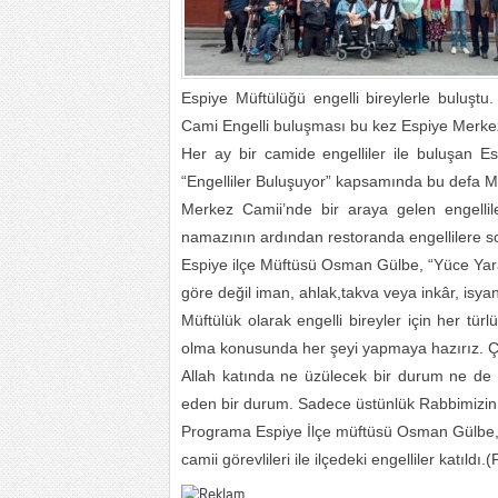
Espiye Müftülüğü engelli bireylerle buluştu.
Cami Engelli buluşması bu kez Espiye Merke
Her ay bir camide engelliler ile buluşan Esp
“Engelliler Buluşuyor” kapsamında bu defa Mer
Merkez Camii’nde bir araya gelen engellile
namazının ardından restoranda engellilere soh
Espiye ilçe Müftüsü Osman Gülbe, “Yüce Yaratı
göre değil iman, ahlak,takva veya inkâr, isya
Müftülük olarak engelli bireyler için her tür
olma konusunda her şeyi yapmaya hazırız. Çün
Allah katında ne üzülecek bir durum ne de s
eden bir durum. Sadece üstünlük Rabbimizin 
Programa Espiye İlçe müftüsü Osman Gülbe, E
camii görevlileri ile ilçedeki engelliler katıld