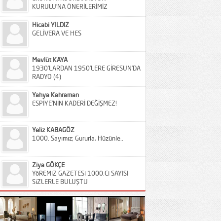
KURULU’NA ÖNERİLERİMİZ
Hicabi YILDIZ
GELİVERA VE HES
Mevlüt KAYA
1930’LARDAN 1950’LERE GİRESUN’DA
RADYO (4)
Yahya Kahraman
ESPİYE’NİN KADERİ DEĞİŞMEZ!
Yeliz KABAGÖZ
1000. Sayımız; Gururla, Hüzünle..
Ziya GÖKÇE
YöREMiZ GAZETESi 1000.Ci SAYISI
SiZLERLE BULUŞTU