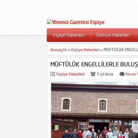
Espiye Haberleri
Giresun Haberleri
Anasayfa
»
Espiye Haberleri
»
MÜFTÜLÜK ENGELL
MÜFTÜLÜK ENGELLİLERLE BULU
Espiye Haberleri
3 yıl önce
Yorum 