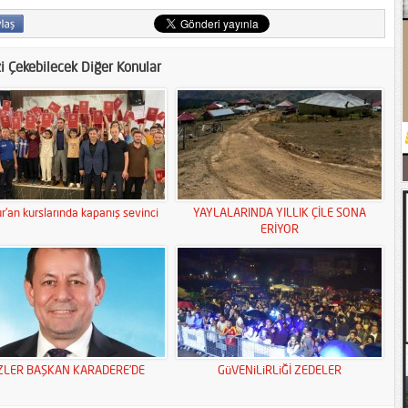
zi Çekebilecek Diğer Konular
r’an kurslarında kapanış sevinci
YAYLALARINDA YILLIK ÇİLE SONA
ERİYOR
ZLER BAŞKAN KARADERE’DE
GüVENiLiRLiĞİ ZEDELER