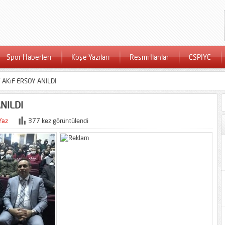
Spor Haberleri
Köşe Yazıları
Resmi İlanlar
ESPİYE
 AKiF ERSOY ANILDI
NILDI
Yaz
377 kez görüntülendi