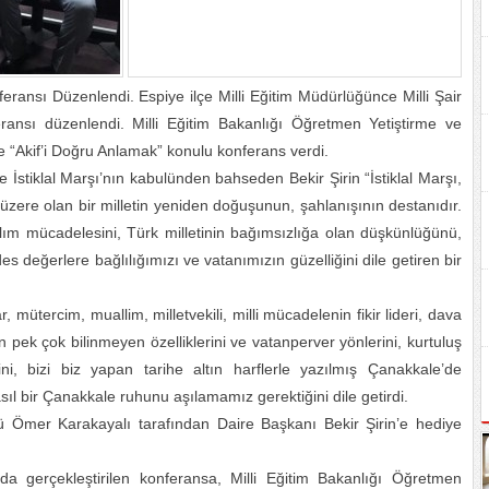
ransı Düzenlendi. Espiye ilçe Milli Eğitim Müdürlüğünce Milli Şair
nsı düzenlendi. Milli Eğitim Bakanlığı Öğretmen Yetiştirme ve
e “Akif’i Doğru Anlamak” konulu konferans verdi.
 İstiklal Marşı’nın kabulünden bahseden Bekir Şirin “İstiklal Marşı,
zere olan bir milletin yeniden doğuşunun, şahlanışının destanıdır.
kalım mücadelesini, Türk milletinin bağımsızlığa olan düşkünlüğünü,
 değerlere bağlılığımızı ve vatanımızın güzelliğini dile getiren bir
r, mütercim, muallim, milletvekili, milli mücadelenin fikir lideri, dava
 pek çok bilinmeyen özelliklerini ve vatanperver yönlerini, kurtuluş
i, bizi biz yapan tarihe altın harflerle yazılmış Çanakkale’de
ıl bir Çanakkale ruhunu aşılamamız gerektiğini dile getirdi.
ü Ömer Karakayalı tarafından Daire Başkanı Bekir Şirin’e hediye
a gerçekleştirilen konferansa, Milli Eğitim Bakanlığı Öğretmen