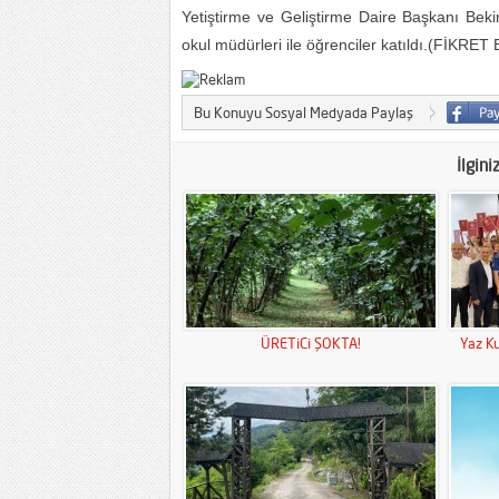
Yetiştirme ve Geliştirme Daire Başkanı Beki
okul müdürleri ile öğrenciler katıldı.(FİKRET 
Bu Konuyu Sosyal Medyada Paylaş
İlgini
ÜRETiCi ŞOKTA!
Yaz Ku