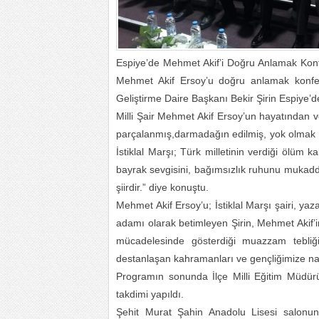
Espiye’de Mehmet Akif’i Doğru Anlamak Konfe
Mehmet Akif Ersoy’u doğru anlamak konfera
Geliştirme Daire Başkanı Bekir Şirin Espiye’d
Milli Şair Mehmet Akif Ersoy’un hayatından ve
parçalanmış,darmadağın edilmiş, yok olmak ü
İstiklal Marşı; Türk milletinin verdiği ölüm 
bayrak sevgisini, bağımsızlık ruhunu mukaddes
şiirdir.” diye konuştu.
Mehmet Akif Ersoy’u; İstiklal Marşı şairi, yaza
adamı olarak betimleyen Şirin, Mehmet Akif’in
mücadelesinde gösterdiği muazzam tebliğin
destanlaşan kahramanları ve gençliğimize nas
Programın sonunda İlçe Milli Eğitim Müdür
takdimi yapıldı.
Şehit Murat Şahin Anadolu Lisesi salonund