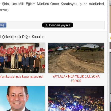
r Şirin, İlçe Milli Eğitim Müdürü Ömer Karakayalı, şube müdürleri,
BIYIK)
zi Çekebilecek Diğer Konular
r’an kurslarında kapanış sevinci
YAYLALARINDA YILLIK ÇİLE SONA
ERİYOR