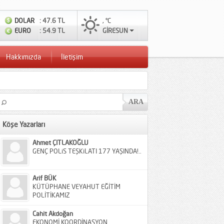
DOLAR
: 47.6 TL
, °C
EURO
: 54.9 TL
GİRESUN
Hakkımızda
İletişim
Köşe Yazarları
Ahmet ÇITLAKOĞLU
GENÇ POLiS TEŞKiLATI 177 YAŞINDA!..
Arif BÜK
KÜTÜPHANE VEYAHUT EĞİTİM
POLİTİKAMIZ
Cahit Akdoğan
EKONOMİ KOORDİNASYON