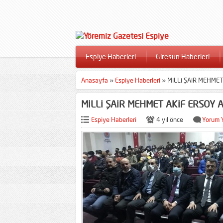
Espiye Haberleri
Giresun Haberleri
Anasayfa
»
Espiye Haberleri
»
MiLLi ŞAiR MEHMET
MiLLi ŞAiR MEHMET AKiF ERSOY A
Espiye Haberleri
4 yıl önce
Yorum 