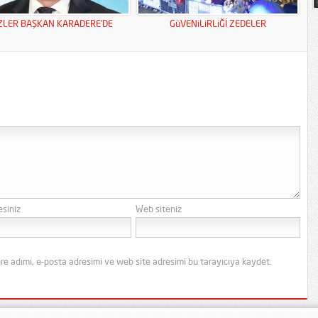
ZLER BAŞKAN KARADERE’DE
GüVENiLiRLiĞİ ZEDELER
esiniz
Web siteniz
re adımı, e-posta adresimi ve web site adresimi bu tarayıcıya kaydet.