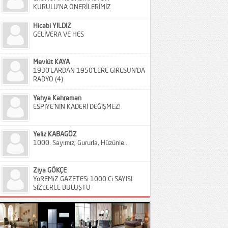
KURULU’NA ÖNERİLERİMİZ
Hicabi YILDIZ
GELİVERA VE HES
Mevlüt KAYA
1930’LARDAN 1950’LERE GİRESUN’DA
RADYO (4)
Yahya Kahraman
ESPİYE’NİN KADERİ DEĞİŞMEZ!
Yeliz KABAGÖZ
1000. Sayımız; Gururla, Hüzünle..
Ziya GÖKÇE
YöREMiZ GAZETESi 1000.Ci SAYISI
SiZLERLE BULUŞTU