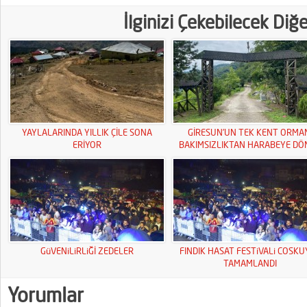
İlginizi Çekebilecek Diğ
YAYLALARINDA YILLIK ÇİLE SONA
GİRESUN’UN TEK KENT ORMA
ERİYOR
BAKIMSIZLIKTAN HARABEYE DÖ
GüVENiLiRLiĞİ ZEDELER
FINDIK HASAT FESTiVALi COSK
TAMAMLANDI
Yorumlar