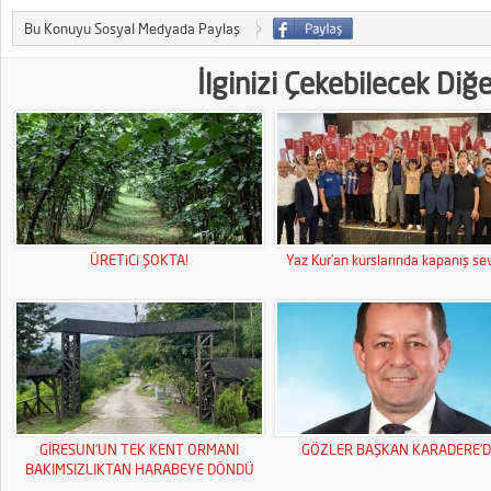
Bu Konuyu Sosyal Medyada Paylaş
İlginizi Çekebilecek Diğ
ÜRETiCi ŞOKTA!
Yaz Kur’an kurslarında kapanış sev
GİRESUN’UN TEK KENT ORMANI
GÖZLER BAŞKAN KARADERE’D
BAKIMSIZLIKTAN HARABEYE DÖNDÜ