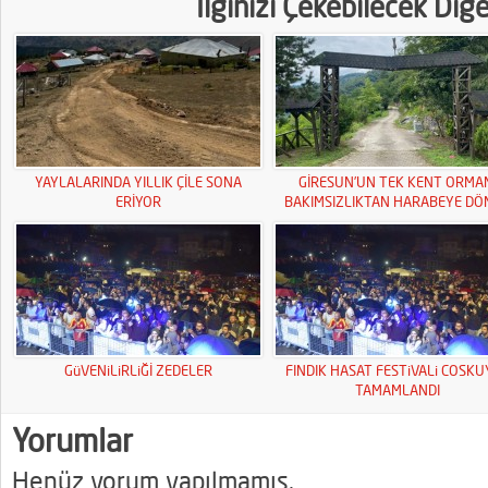
İlginizi Çekebilecek Diğ
YAYLALARINDA YILLIK ÇİLE SONA
GİRESUN’UN TEK KENT ORMA
ERİYOR
BAKIMSIZLIKTAN HARABEYE DÖ
GüVENiLiRLiĞİ ZEDELER
FINDIK HASAT FESTiVALi COSK
TAMAMLANDI
Yorumlar
Henüz yorum yapılmamış.