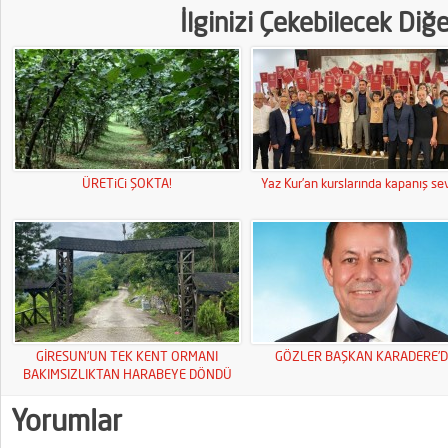
İlginizi Çekebilecek Diğ
ÜRETiCi ŞOKTA!
Yaz Kur’an kurslarında kapanış sev
GİRESUN’UN TEK KENT ORMANI
GÖZLER BAŞKAN KARADERE’D
BAKIMSIZLIKTAN HARABEYE DÖNDÜ
Yorumlar