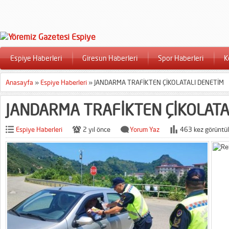
Espiye Haberleri
Giresun Haberleri
Spor Haberleri
K
Anasayfa
»
Espiye Haberleri
»
JANDARMA TRAFİKTEN ÇİKOLATALI DENETİM
JANDARMA TRAFİKTEN ÇİKOLATA
Espiye Haberleri
2 yıl önce
Yorum Yaz
463 kez görüntül