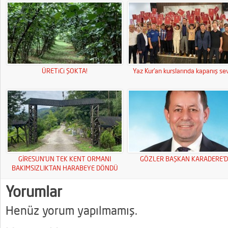
ÜRETiCi ŞOKTA!
Yaz Kur’an kurslarında kapanış sev
GİRESUN’UN TEK KENT ORMANI
GÖZLER BAŞKAN KARADERE’D
BAKIMSIZLIKTAN HARABEYE DÖNDÜ
Yorumlar
Henüz yorum yapılmamış.