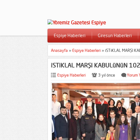
Espiye Haberleri
Giresun Haberleri
Anasayfa
»
Espiye Haberleri
»
iSTiKLAL MARŞI K
iSTiKLAL MARŞI KABULüNüN 102
Espiye Haberleri
3 yıl önce
Yorum 