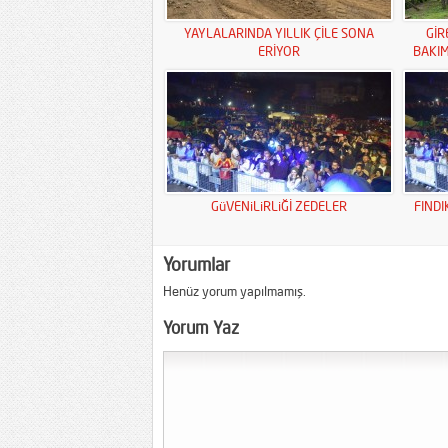
YAYLALARINDA YILLIK ÇİLE SONA
GİR
ERİYOR
BAKI
GüVENiLiRLiĞİ ZEDELER
FINDI
Yorumlar
Henüz yorum yapılmamış.
Yorum Yaz