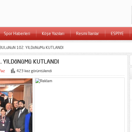
Spor Haberleri
Köşe Yazıları
Resmi İlanlar
ESPİYE
ABULüNüN 102. YILDöNüMü KUTLANDI
. YILDöNüMü KUTLANDI
Yaz
423 kez görüntülendi