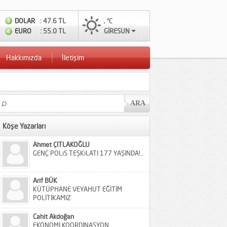
DOLAR
: 47.6 TL
, °C
EURO
: 55.0 TL
GİRESUN
Hakkımızda
İletişim
Köşe Yazarları
Ahmet ÇITLAKOĞLU
GENÇ POLiS TEŞKiLATI 177 YAŞINDA!..
Arif BÜK
KÜTÜPHANE VEYAHUT EĞİTİM
POLİTİKAMIZ
Cahit Akdoğan
EKONOMİ KOORDİNASYON