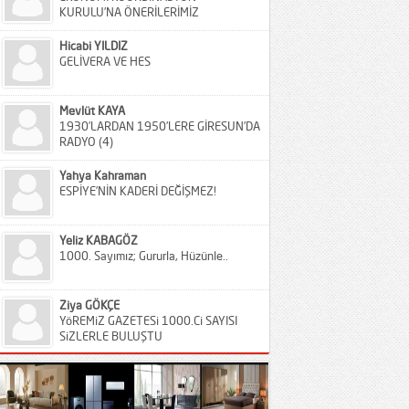
KURULU’NA ÖNERİLERİMİZ
Hicabi YILDIZ
GELİVERA VE HES
Mevlüt KAYA
1930’LARDAN 1950’LERE GİRESUN’DA
RADYO (4)
Yahya Kahraman
ESPİYE’NİN KADERİ DEĞİŞMEZ!
Yeliz KABAGÖZ
1000. Sayımız; Gururla, Hüzünle..
Ziya GÖKÇE
YöREMiZ GAZETESi 1000.Ci SAYISI
SiZLERLE BULUŞTU