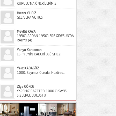
KURULU’NA ÖNERİLERİMİZ
Hicabi YILDIZ
GELİVERA VE HES
Mevlüt KAYA
1930’LARDAN 1950’LERE GİRESUN’DA
RADYO (4)
Yahya Kahraman
ESPİYE’NİN KADERİ DEĞİŞMEZ!
Yeliz KABAGÖZ
1000. Sayımız; Gururla, Hüzünle..
Ziya GÖKÇE
YöREMiZ GAZETESi 1000.Ci SAYISI
SiZLERLE BULUŞTU