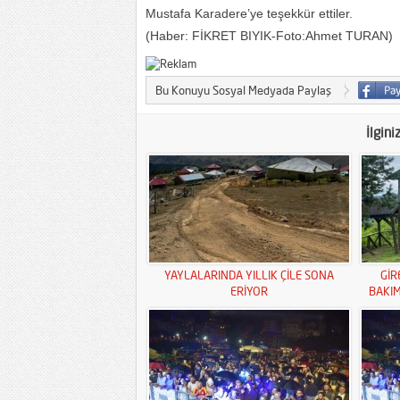
Mustafa Karadere’ye teşekkür ettiler.
(Haber: FİKRET BIYIK-Foto:Ahmet TURAN)
Bu Konuyu Sosyal Medyada Paylaş
İlgini
YAYLALARINDA YILLIK ÇİLE SONA
GİR
ERİYOR
BAKI