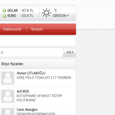
DOLAR
: 47.6 TL
, °C
EURO
: 55.0 TL
GİRESUN
Hakkımızda
İletişim
Köşe Yazarları
Ahmet ÇITLAKOĞLU
GENÇ POLiS TEŞKiLATI 177 YAŞINDA!..
Arif BÜK
KÜTÜPHANE VEYAHUT EĞİTİM
POLİTİKAMIZ
Cahit Akdoğan
EKONOMİ KOORDİNASYON