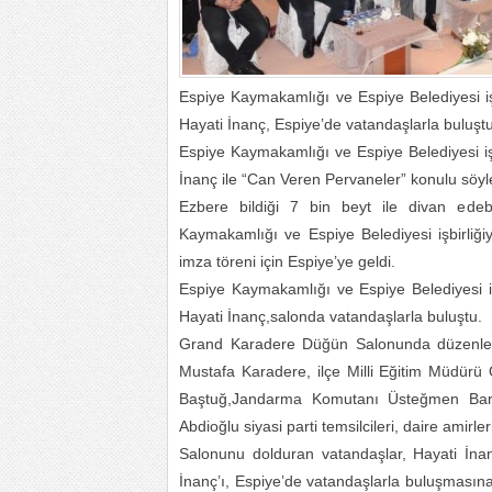
Espiye Kaymakamlığı ve Espiye Belediyesi işb
Hayati İnanç, Espiye’de vatandaşlarla buluştu
Espiye Kaymakamlığı ve Espiye Belediyesi işbi
İnanç ile “Can Veren Pervaneler” konulu söyle
Ezbere bildiği 7 bin beyt ile divan edeb
Kaymakamlığı ve Espiye Belediyesi işbirliği
imza töreni için Espiye’ye geldi.
Espiye Kaymakamlığı ve Espiye Belediyesi iş
Hayati İnanç,salonda vatandaşlarla buluştu.
Grand Karadere Düğün Salonunda düzenlen
Mustafa Karadere, ilçe Milli Eğitim Müdürü
Baştuğ,Jandarma Komutanı Üsteğmen Bar
Abdioğlu siyasi parti temsilcileri, daire amirleri
Salonunu dolduran vatandaşlar, Hayati İnanç
İnanç’ı, Espiye’de vatandaşlarla buluşmasın