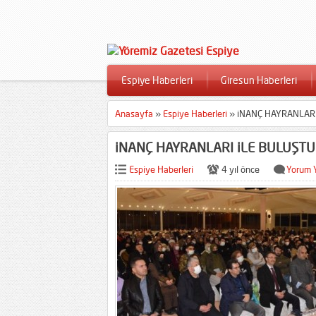
Espiye Haberleri
Giresun Haberleri
Anasayfa
»
Espiye Haberleri
»
iNANÇ HAYRANLARI
iNANÇ HAYRANLARI iLE BULUŞTU
Espiye Haberleri
4 yıl önce
Yorum 