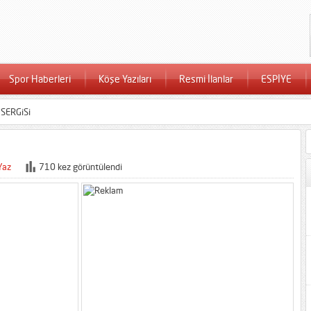
Spor Haberleri
Köşe Yazıları
Resmi İlanlar
ESPİYE
SERGiSi
Yaz
710 kez görüntülendi