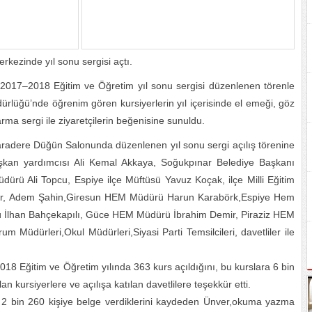
kezinde yıl sonu sergisi açtı.
2017–2018 Eğitim ve Öğretim yıl sonu sergisi düzenlenen törenle
rlüğü’nde öğrenim gören kursiyerlerin yıl içerisinde el emeği, göz
arma sergi ile ziyaretçilerin beğenisine sunuldu.
adere Düğün Salonunda düzenlenen yıl sonu sergi açılış törenine
kan yardımcısı Ali Kemal Akkaya, Soğukpınar Belediye Başkanı
ürü Ali Topcu, Espiye ilçe Müftüsü Yavuz Koçak, ilçe Milli Eğitim
Dur, Adem Şahin,Giresun HEM Müdürü Harun Karabörk,Espiye Hem
İlhan Bahçekapılı, Güce HEM Müdürü İbrahim Demir, Piraziz HEM
 Müdürleri,Okul Müdürleri,Siyasi Parti Temsilcileri, davetliler ile
 Eğitim ve Öğretim yılında 363 kurs açıldığını, bu kurslara 6 bin
lan kursiyerlere ve açılışa katılan davetlilere teşekkür etti.
, 2 bin 260 kişiye belge verdiklerini kaydeden Ünver,okuma yazma