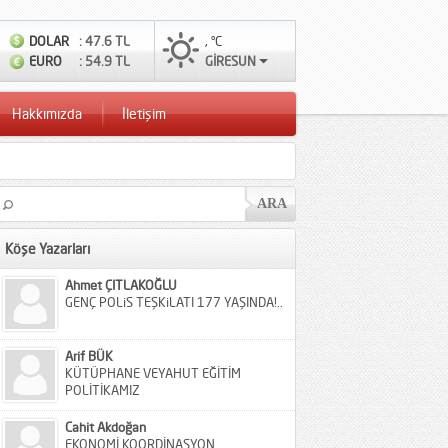
DOLAR
: 47.6 TL
, °C
EURO
: 54.9 TL
GİRESUN
Hakkımızda
İletişim
Köşe Yazarları
Ahmet ÇITLAKOĞLU
GENÇ POLiS TEŞKiLATI 177 YAŞINDA!..
Arif BÜK
KÜTÜPHANE VEYAHUT EĞİTİM
POLİTİKAMIZ
Cahit Akdoğan
EKONOMİ KOORDİNASYON