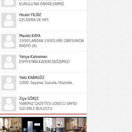
KURULU’NA ÖNERİLERİMİZ
Hicabi YILDIZ
GELİVERA VE HES
Mevlüt KAYA
1930’LARDAN 1950’LERE GİRESUN’DA
RADYO (4)
Yahya Kahraman
ESPİYE’NİN KADERİ DEĞİŞMEZ!
Yeliz KABAGÖZ
1000. Sayımız; Gururla, Hüzünle..
Ziya GÖKÇE
YöREMiZ GAZETESi 1000.Ci SAYISI
SiZLERLE BULUŞTU