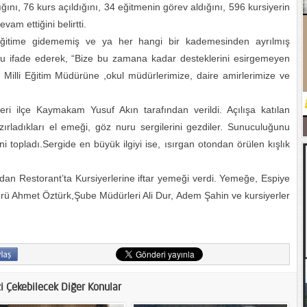
ığını, 76 kurs açıldığını, 34 eğitmenin görev aldığını, 596 kursiyerin
am ettiğini belirtti.
itime gidememiş ve ya her hangi bir kademesinden ayrılmış
u ifade ederek, “Bize bu zamana kadar desteklerini esirgemeyen
Milli Eğitim Müdürüne ,okul müdürlerimize, daire amirlerimize ve
leri ilçe Kaymakam Yusuf Akın tarafından verildi. Açılışa katılan
hazırladıkları el emeği, göz nuru sergilerini gezdiler. Sunuculuğunu
 topladı.Sergide en büyük ilgiyi ise, ısırgan otondan örülen kışlık
n Restorant’ta Kursiyerlerine iftar yemeği verdi. Yemeğe, Espiye
ürü Ahmet Öztürk,Şube Müdürleri Ali Dur, Adem Şahin ve kursiyerler
zi Çekebilecek Diğer Konular