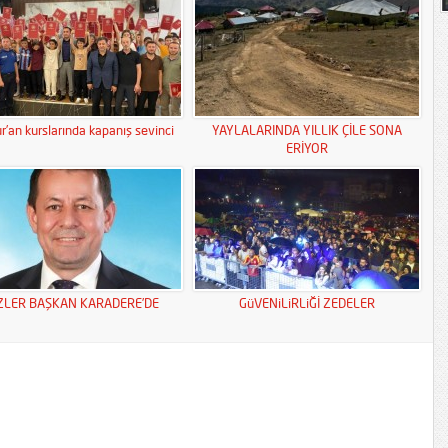
r’an kurslarında kapanış sevinci
YAYLALARINDA YILLIK ÇİLE SONA
ERİYOR
ZLER BAŞKAN KARADERE’DE
GüVENiLiRLiĞİ ZEDELER