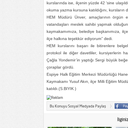
kurslarında ise, ilçenin yüzde 42 ‘sine ulaşıld
okuma yazma kursuna katıldığını, kursların dev
HEM Müdürü Ünver, amaçlarının örgün eğ
vatandaşları meslek sahibi yapmak olduğun
kaymakamımıza, belediye başkanımıza, ilçe 
ilçe halkına teşekkür ediyorum” dedi.
HEM kurslarını başarı ile bitirenlere belge
protokol ile diğer davetliler, kursiyerlerin 
Çağla Yondemir’in yaptığı Sergi büyük beğeni
çoraplar gördü.
Espiye Halk Eğitim Merkezi Müdürlüğü Haneda
Kaymakamı Yusuf Akın, ilçe Milli Eğitim Müd
katıldı.(S.BIYIK )
Bu Konuyu Sosyal Medyada Paylaş
İlgini