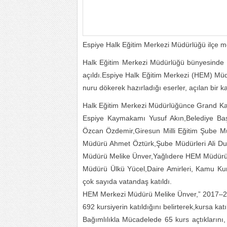
Espiye Halk Eğitim Merkezi Müdürlüğü ilçe mer
Halk Eğitim Merkezi Müdürlüğü bünyesinde 
açıldı.Espiye Halk Eğitim Merkezi (HEM) Müdü
nuru dökerek hazırladığı eserler, açılan bir k
Halk Eğitim Merkezi Müdürlüğünce Grand Kar
Espiye Kaymakamı Yusuf Akın,Belediye Baş
Özcan Özdemir,Giresun Milli Eğitim Şube Müd
Müdürü Ahmet Öztürk,Şube Müdürleri Ali 
Müdürü Melike Ünver,Yağlıdere HEM Müdürü 
Müdürü Ülkü Yücel,Daire Amirleri, Kamu Kurum
çok sayıda vatandaş katıldı.
HEM Merkezi Müdürü Melike Ünver,” 2017–2018
692 kursiyerin katıldığını belirterek,kursa katı
Bağımlılıkla Mücadelede 65 kurs açtıklarını