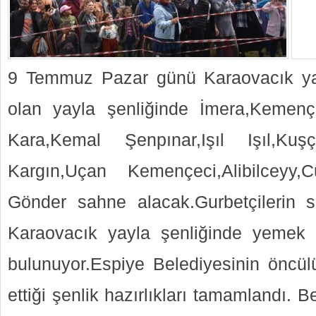
9 Temmuz Pazar günü Karaovacık ya
olan yayla şenliğinde İmera,Kemen
Kara,Kemal Şenpınar,Işıl Işıl,K
Kargın,Uçan Kemençeci,Alibilceyy,
Gönder sahne alacak.Gurbetçilerin sı
Karaovacık yayla şenliğinde yemek ikr
bulunuyor.Espiye Belediyesinin öncülü
ettiği şenlik hazırlıkları tamamlandı.