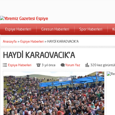
Espiye Haberleri
Giresun Haberleri
Spor Haberleri
K
Anasayfa
»
Espiye Haberleri
»
HAYDİ KARAOVACIK’A
HAYDİ KARAOVACIK’A
Espiye Haberleri
3 yıl önce
Yorum Yaz
320 kez görüntül