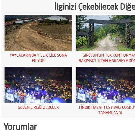
İlginizi Çekebilecek Diğ
YAYLALARINDA YILLIK ÇİLE SONA
GİRESUN’UN TEK KENT ORMA
ERİYOR
BAKIMSIZLIKTAN HARABEYE DÖ
GüVENiLiRLiĞİ ZEDELER
FINDIK HASAT FESTiVALi COSK
TAMAMLANDI
Yorumlar