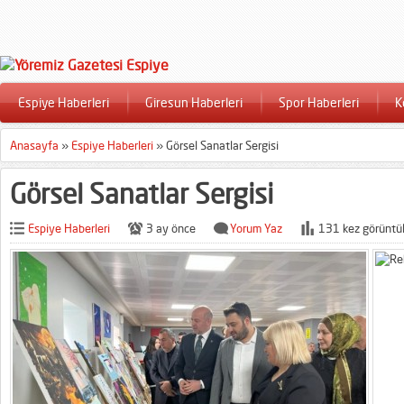
Espiye Haberleri
Giresun Haberleri
Spor Haberleri
K
Anasayfa
»
Espiye Haberleri
»
Görsel Sanatlar Sergisi
Görsel Sanatlar Sergisi
Espiye Haberleri
3 ay önce
Yorum Yaz
131 kez görüntü