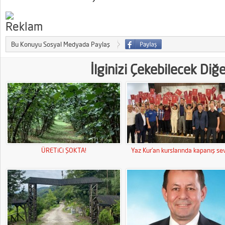
Bu Konuyu Sosyal Medyada Paylaş
İlginizi Çekebilecek Diğ
ÜRETiCi ŞOKTA!
Yaz Kur’an kurslarında kapanış sev