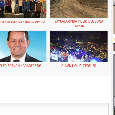
r’an kurslarında kapanış sevinci
YAYLALARINDA YILLIK ÇİLE SONA
ERİYOR
ZLER BAŞKAN KARADERE’DE
GüVENiLiRLiĞİ ZEDELER