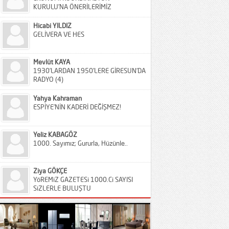
KURULU’NA ÖNERİLERİMİZ
Hicabi YILDIZ
GELİVERA VE HES
Mevlüt KAYA
1930’LARDAN 1950’LERE GİRESUN’DA
RADYO (4)
Yahya Kahraman
ESPİYE’NİN KADERİ DEĞİŞMEZ!
Yeliz KABAGÖZ
1000. Sayımız; Gururla, Hüzünle..
Ziya GÖKÇE
YöREMiZ GAZETESi 1000.Ci SAYISI
SiZLERLE BULUŞTU