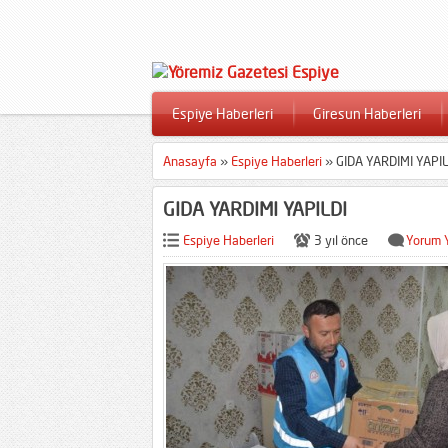
Espiye Haberleri
Giresun Haberleri
Anasayfa
»
Espiye Haberleri
»
GIDA YARDIMI YAPIL
GIDA YARDIMI YAPILDI
Espiye Haberleri
3 yıl önce
Yorum 