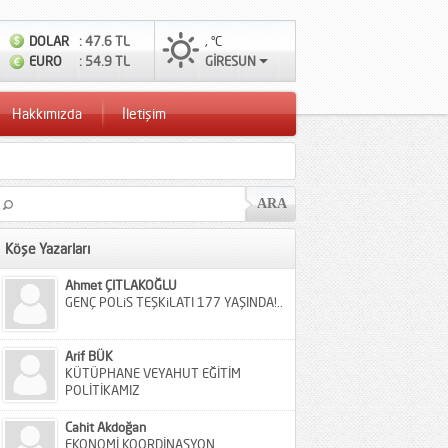
DOLAR
: 47.6 TL
, °C
EURO
: 54.9 TL
GİRESUN
Hakkımızda
İletişim
Köşe Yazarları
Ahmet ÇITLAKOĞLU
GENÇ POLiS TEŞKiLATI 177 YAŞINDA!..
Arif BÜK
KÜTÜPHANE VEYAHUT EĞİTİM
POLİTİKAMIZ
Cahit Akdoğan
EKONOMİ KOORDİNASYON